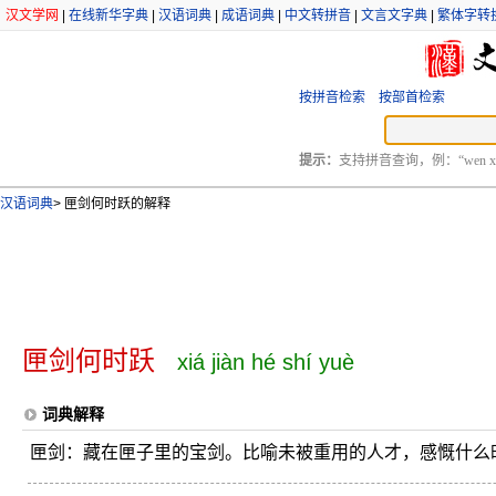
汉文学网
|
在线新华字典
|
汉语词典
|
成语词典
|
中文转拼音
|
文言文字典
|
繁体字转
按拼音检索
按部首检索
提示：
支持拼音查询，例：“wen xu
汉语词典
>
匣剑何时跃的解释
匣剑何时跃
xiá jiàn hé shí yuè
词典解释
匣剑：藏在匣子里的宝剑。比喻未被重用的人才，感慨什么