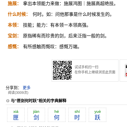
施展：
拿出本领能力来做：施展鸿图｜施展高超绝技。
什么时候：
何时。如：问他那事是什么时候发生的。
本领：
技能；能力：有本领ㄧ本领高强。
宝剑：
原指稀有而珍贵的剑，后来泛指一般的剑。
感慨：
有所感触而慨叹：感慨万端。
试试手机扫一扫
在你手机上继续浏览此页面
分享到：
更多
阅读(3009次)
与“匣剑何时跃”相关的字典解释
xiá
jiàn
hé
shí
yuè
匣
剑
何
时
跃