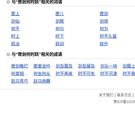
与“匣剑何时跃”相关的词语
匣上
匣儿
匣剑
剑仙
剑佩
剑侠
何不
何与
何为
时上
时下
时不久留
跃冶
跃动
跃升
与“匣剑何时跃”相关的成语
匣剑帷灯
匣里龙吟
剑及履及
剑及屦及
剑头一吷
剑履
何其相似乃尔
何去何从
时不再来
时不可失
时不可逢
时不
跃马弯弓
跃马扬鞭
|
|
关于我们
联系方式
粤ICP备1010