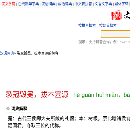
汉文学网
|
在线新华字典
|
汉语词典
|
成语词典
|
中文转拼音
|
文言文字典
|
繁体字转
按拼音检索
按部首检索
提示：
支持拼音查询，例：“wen xu
汉语词典
>
裂冠毁冕，拔本塞源的解释
裂冠毁冕，拔本塞源
liè guān huǐ miǎn，bá
词典解释
冕：古代王侯卿大夫所戴的礼帽；本：树根。原比喻诸侯
翻国君，夺取王位的代称。