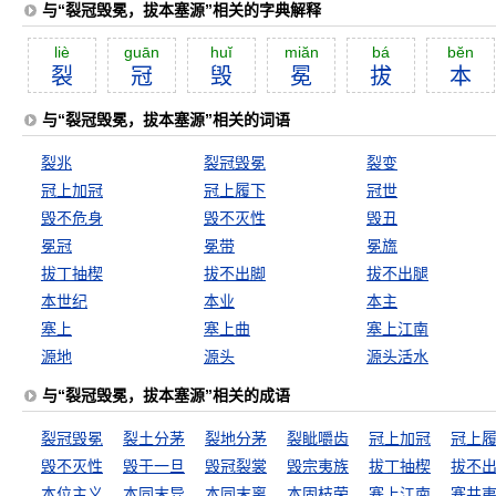
与“裂冠毁冕，拔本塞源”相关的字典解释
liè
guān
huĭ
miăn
bá
bĕn
裂
冠
毁
冕
拔
本
与“裂冠毁冕，拔本塞源”相关的词语
裂兆
裂冠毁冕
裂变
冠上加冠
冠上履下
冠世
毁不危身
毁不灭性
毁丑
冕冠
冕带
冕旒
拔丁抽楔
拔不出脚
拔不出腿
本世纪
本业
本主
塞上
塞上曲
塞上江南
源地
源头
源头活水
与“裂冠毁冕，拔本塞源”相关的成语
裂冠毁冕
裂土分茅
裂地分茅
裂眦嚼齿
冠上加冠
冠上
毁不灭性
毁于一旦
毁冠裂裳
毁宗夷族
拔丁抽楔
拔不
本位主义
本同末异
本同末离
本固枝荣
塞上江南
塞井