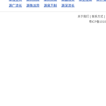
源广流长
源殊派异
源泉万斛
源深流长
|
|
关于我们
联系方式
粤ICP备1010