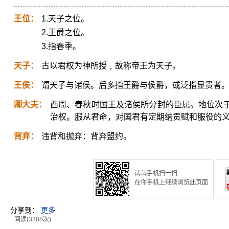
王位：
1.天子之位。
2.王爵之位。
3.指春季。
天子：
古以君权为神所授﹐故称帝王为天子。
王侯：
谓天子与诸侯。后多指王爵与侯爵，或泛指显贵者
卿大夫：
西周、春秋时国王及诸侯所分封的臣属。地位次
治权。服从君命，对国君有定期纳贡赋和服役的
背弃：
违背和抛弃：背弃盟约。
试试手机扫一扫
在你手机上继续浏览此页面
分享到：
更多
阅读(3308次)