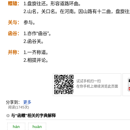
轘辕：
1.盘旋往还。形容道路环曲。
2.山名，关口名。在河南。因山路有十二曲，盘旋
关与：
参与。
函谷：
1.亦作“凾谷”。
2.函谷关。
并称：
1.一齐称道。
2.相提并论。
试试手机扫一扫
在你手机上继续浏览此页面
分享到：
更多
阅读(1745次)
与“函轘”相关的字典解释
hán
huàn