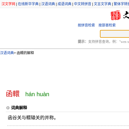
汉文学网
|
在线新华字典
|
汉语词典
|
成语词典
|
中文转拼音
|
文言文字典
|
繁体字转
按拼音检索
按部首检索
提示：
支持拼音查询，例：“wen xu
汉语词典
>
函轘的解释
函轘
hán huàn
词典解释
函谷关与轘辕关的并称。