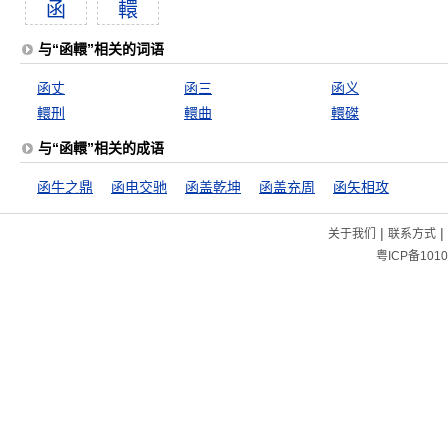
函
轘
与“函轘”相关的词语
函丈
函三
函义
轘刑
轘曲
轘磔
与“函轘”相关的成语
函牛之鼎
函电交驰
函盖乾坤
函盖充周
函矢相攻
|
|
关于我们
联系方式
粤ICP备1010