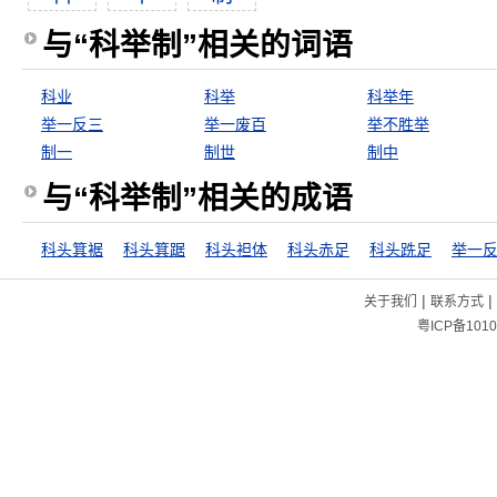
与“科举制”相关的词语
科业
科举
科举年
举一反三
举一废百
举不胜举
制一
制世
制中
与“科举制”相关的成语
科头箕裾
科头箕踞
科头袒体
科头赤足
科头跣足
举一
|
|
关于我们
联系方式
粤ICP备1010