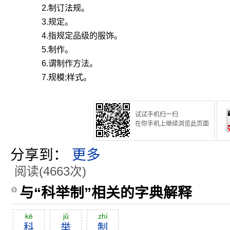
2.制订法规。
3.规定。
4.指规定品级的服饰。
5.制作。
6.谓制作方法。
7.规模;样式。
试试手机扫一扫
在你手机上继续浏览此页面
分享到：
更多
阅读(4663次)
与“科举制”相关的字典解释
kē
jŭ
zhì
科
举
制