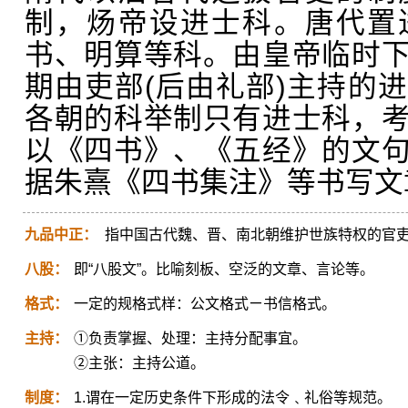
制，炀帝设进士科。唐代置
书、明算等科。由皇帝临时
期由吏部(后由礼部)主持的
各朝的科举制只有进士科，
以《四书》、《五经》的文
据朱熹《四书集注》等书写文章
九品中正：
指中国古代魏、晋、南北朝维护世族特权的官
八股：
即“八股文”。比喻刻板、空泛的文章、言论等。
格式：
一定的规格式样：公文格式ㄧ书信格式。
主持：
①负责掌握、处理：主持分配事宜。
②主张：主持公道。
制度：
1.谓在一定历史条件下形成的法令﹑礼俗等规范。