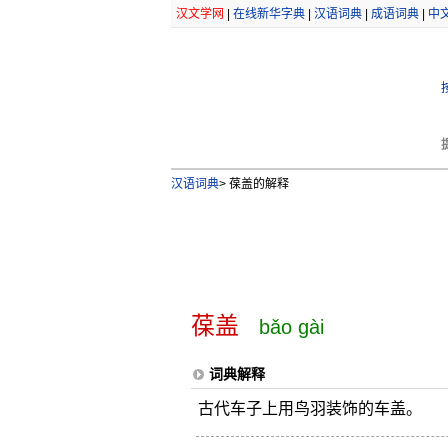
汉文学网
|
在线新华字典
|
汉语词典
|
成语词典
|
中
汉语词典
>
葆盖的解释
葆盖
bǎo gài
词典解释
古代车子上用鸟羽装饰的车盖。