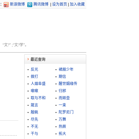
：
新浪微博
腾讯微博
|
设为首页
|
加入收藏
文?” ;“文?学”。
最近查询
反光
裙屐少年
拨打
期信
人烟阜盛
醒世姻缘传
噷噷
归邪
取与不和
而姬壶
箴言
一束
殷眺
陀罗尼门
尽先
万舞
不无
热厥
干与
拓大