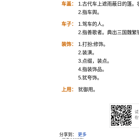
车盖：
1.古代车上遮雨蔽日的篷。
2.指车舆。
车子：
1.驾车的人。
2.指善歌者。典出三国魏繁
装饰：
1.打扮;修饰。
2.装潢。
3.点缀，装点。
4.指装饰品。
5.犹夸饰。
上用：
犹御用。
试
在
分享到：
更多