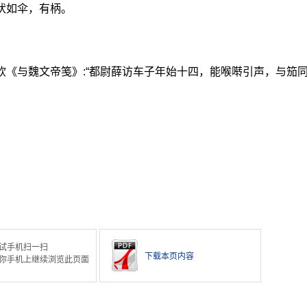
状如伞，有柄。
钦《与魏文帝笺》:“都尉薛访车子年始十四，能喉啭引声，与笳同
试手机扫一扫
下载本页内容
你手机上继续浏览此页面