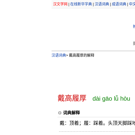
汉文学网
|
在线新华字典
|
汉语词典
|
成语词典
|
中
汉语词典
>
戴高履厚的解释
戴高履厚
dài gāo lǚ hòu
词典解释
戴：顶着；履：踩着。头顶天脚踩