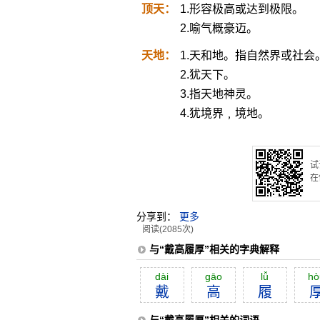
顶天：
1.形容极高或达到极限。
2.喻气概豪迈。
天地：
1.天和地。指自然界或社会
2.犹天下。
3.指天地神灵。
4.犹境界﹐境地。
试
在
分享到：
更多
阅读(2085次)
与“戴高履厚”相关的字典解释
dài
gāo
lǚ
hò
戴
高
履