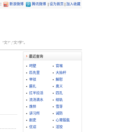
：
新浪微博
腾讯微博
|
设为首页
|
加入收藏
文?” ;“文?学”。
最近查询
呵壁
官堠
匹先里
大抬杆
举驳
解慰
匾扎
奥义
扛半拉活
四孔
流汤滴水
结轨
燋悴
雪芽
讲习所
诫防
剧吏
心膂股肱
优诏
淫狡