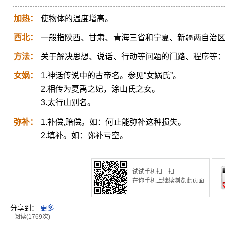
加热：
使物体的温度增高。
西北：
一般指陕西、甘肃、青海三省和宁夏、新疆两自治
方法：
关于解决思想、说话、行动等问题的门路、程序等
女娲：
1.神话传说中的古帝名。参见“女娲氏”。
2.相传为夏禹之妃，涂山氏之女。
3.太行山别名。
弥补：
1.补偿,赔偿。如：何止能弥补这种损失。
2.填补。如：弥补亏空。
试试手机扫一扫
在你手机上继续浏览此页面
分享到：
更多
阅读(1769次)