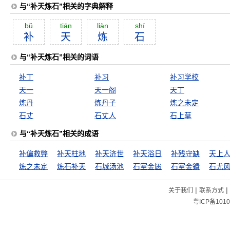
与“补天炼石”相关的字典解释
bŭ
tiān
liàn
shí
补
天
炼
石
与“补天炼石”相关的词语
补丁
补习
补习学校
天一
天一阁
天丁
炼丹
炼丹子
炼之未定
石丈
石丈人
石上草
与“补天炼石”相关的成语
补偏救弊
补天柱地
补天济世
补天浴日
补残守缺
天上
炼之未定
炼石补天
石城汤池
石室金匮
石室金鐀
石尤
|
|
关于我们
联系方式
粤ICP备1010