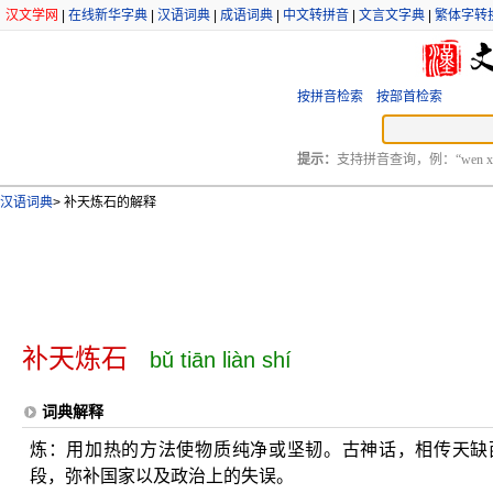
汉文学网
|
在线新华字典
|
汉语词典
|
成语词典
|
中文转拼音
|
文言文字典
|
繁体字转
按拼音检索
按部首检索
提示：
支持拼音查询，例：“wen xu
汉语词典
>
补天炼石的解释
补天炼石
bǔ tiān liàn shí
词典解释
炼：用加热的方法使物质纯净或坚韧。古神话，相传天缺
段，弥补国家以及政治上的失误。