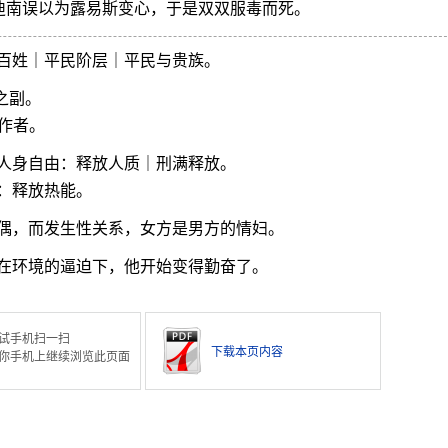
迪南误以为露易斯变心，于是双双服毒而死。
百姓｜平民阶层｜平民与贵族。
之副。
工作者。
人身自由：释放人质｜刑满释放。
：释放热能。
偶，而发生性关系，女方是男方的情妇。
在环境的逼迫下，他开始变得勤奋了。
试手机扫一扫
下载本页内容
你手机上继续浏览此页面