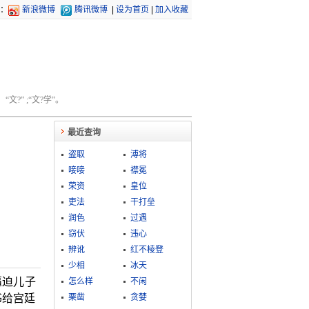
：
新浪微博
腾讯微博
|
设为首页
|
加入收藏
文?” ;“文?学”。
最近查询
盗取
溥将
唼唼
襟冕
荣资
皇位
吏法
干打垒
润色
过遇
窃伏
违心
辨讹
红不棱登
少相
冰天
逼迫儿子
怎么样
不闲
书给宫廷
栗凿
贪婪