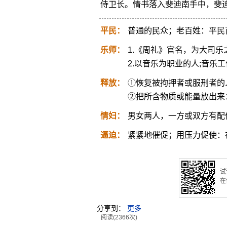
侍卫长。情书落入斐迪南手中，斐
平民：
普通的民众；老百姓：平民
乐师：
1.《周礼》官名，为大司乐
2.以音乐为职业的人;音乐
释放：
①恢复被拘押者或服刑者的
②把所含物质或能量放出来
情妇：
男女两人，一方或双方有配
逼迫：
紧紧地催促；用压力促使：
试
在
分享到：
更多
阅读(2366次)