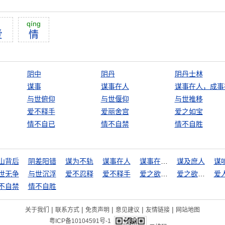
qíng
爱
情
阴中
阴丹
阴丹士林
谋事
谋事在人
谋事在人，成事
与世俯仰
与世偃仰
与世推移
爱不释手
爱丽舍宫
爱之如宝
情不自已
情不自禁
情不自胜
山背后
阴差阳错
谋为不轨
谋事在人
谋事在人，成事在天
谋及庶人
谋
世无争
与世沉浮
爱不忍释
爱不释手
爱之欲其生
爱之欲其生，恶之欲其死
爱
不自禁
情不自胜
|
|
|
|
|
关于我们
联系方式
免责声明
意见建议
友情链接
网站地图
粤ICP备10104591号-1