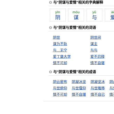
与“阴谋与爱情”相关的字典解释
yīn
móu
yŭ
ài
阴
谋
与
与“阴谋与爱情”相关的词语
阴世
阴世间
谋为不轨
谋主
与…无宁
与与
爱丁堡大学
爱不忍释
情不可却
情不自堪
与“阴谋与爱情”相关的成语
阴云密布
阴凝冰坚
阴凝坚冰
阴
与世俯仰
与世偃仰
与世推移
与
情不可却
情不自堪
情不自已
情