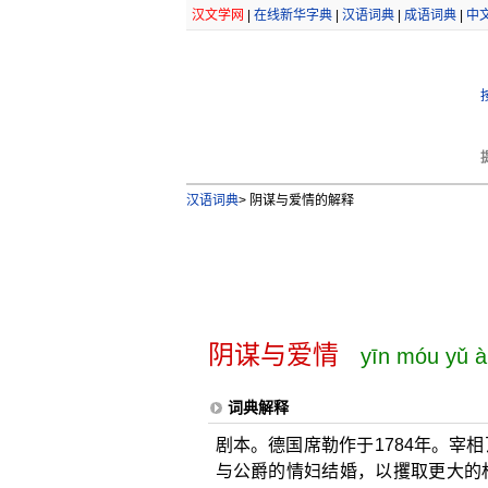
汉文学网
|
在线新华字典
|
汉语词典
|
成语词典
|
中
汉语词典
>
阴谋与爱情的解释
阴谋与爱情
yīn móu yǔ à
词典解释
剧本。德国席勒作于1784年。宰
与公爵的情妇结婚，以攫取更大的