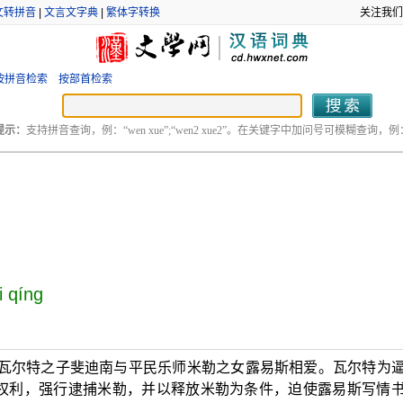
文转拼音
|
文言文字典
|
繁体字转换
关注我们
按拼音检索
按部首检索
提示：
支持拼音查询，例：“wen xue”;“wen2 xue2”。在关键字中加问号可模糊查询，例：“
i qíng
相瓦尔特之子斐迪南与平民乐师米勒之女露易斯相爱。瓦尔特为
权利，强行逮捕米勒，并以释放米勒为条件，迫使露易斯写情