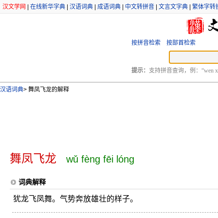
汉文学网
|
在线新华字典
|
汉语词典
|
成语词典
|
中文转拼音
|
文言文字典
|
繁体字转
按拼音检索
按部首检索
提示：
支持拼音查询，例：“wen xu
汉语词典
>
舞凤飞龙的解释
舞凤飞龙
wǔ fèng fēi lóng
词典解释
犹龙飞凤舞。气势奔放雄壮的样子。