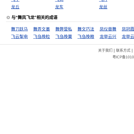
龙丘
龙东
龙丝
与“舞凤飞龙”相关的成语
舞刀跃马
舞弄文墨
舞弊营私
舞文巧法
凤仪兽舞
凤冠
飞云掣电
飞刍挽粒
飞刍挽粟
飞刍挽粮
龙举云兴
龙举
|
|
关于我们
联系方式
粤ICP备1010