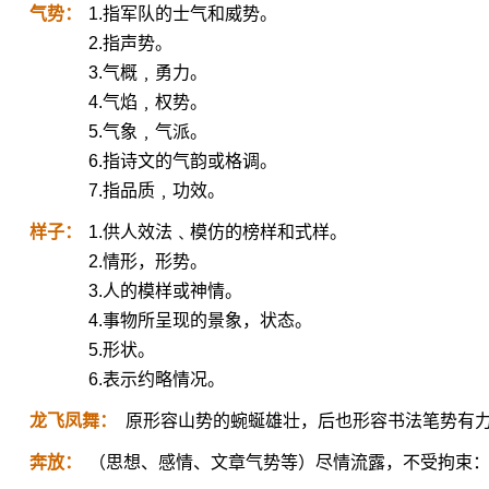
气势：
1.指军队的士气和威势。
2.指声势。
3.气概﹐勇力。
4.气焰﹐权势。
5.气象﹐气派。
6.指诗文的气韵或格调。
7.指品质﹐功效。
样子：
1.供人效法﹑模仿的榜样和式样。
2.情形，形势。
3.人的模样或神情。
4.事物所呈现的景象，状态。
5.形状。
6.表示约略情况。
龙飞凤舞：
原形容山势的蜿蜒雄壮，后也形容书法笔势有
奔放：
（思想、感情、文章气势等）尽情流露，不受拘束