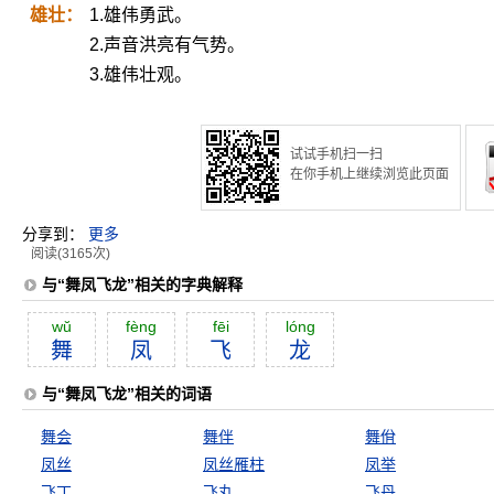
雄壮：
1.雄伟勇武。
2.声音洪亮有气势。
3.雄伟壮观。
试试手机扫一扫
在你手机上继续浏览此页面
分享到：
更多
阅读(3165次)
与“舞凤飞龙”相关的字典解释
wŭ
fèng
fēi
lóng
舞
凤
飞
龙
与“舞凤飞龙”相关的词语
舞会
舞伴
舞佾
凤丝
凤丝雁柱
凤举
飞丁
飞丸
飞丹