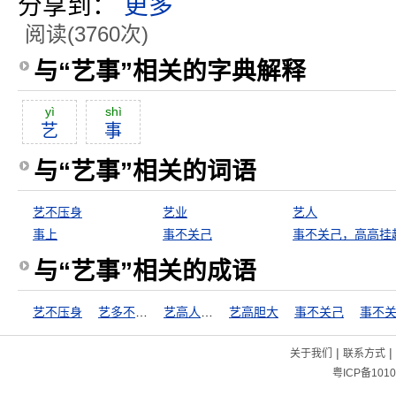
分享到：
更多
阅读(3760次)
与“艺事”相关的字典解释
yì
shì
艺
事
与“艺事”相关的词语
艺不压身
艺业
艺人
事上
事不关己
事不关己，高高挂
与“艺事”相关的成语
艺不压身
艺多不压身
艺高人胆大
艺高胆大
事不关己
|
|
关于我们
联系方式
粤ICP备1010