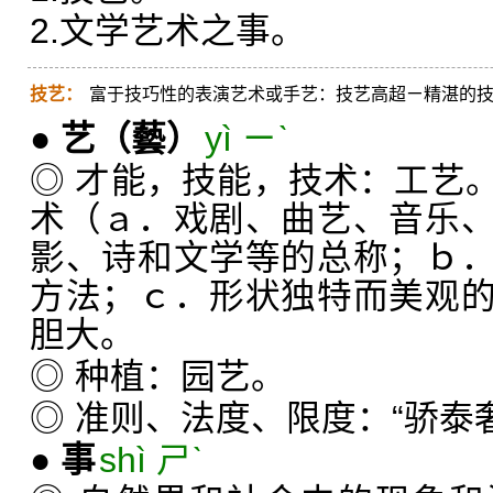
2.文学艺术之事。
技艺：
富于技巧性的表演艺术或手艺：技艺高超ㄧ精湛的
●
艺
（藝）
yì ㄧˋ
◎ 才能，技能，技术：工艺
术（ａ．戏剧、曲艺、音乐
影、诗和文学等的总称；ｂ
方法；ｃ．形状独特而美观
胆大。
◎ 种植：园艺。
◎ 准则、法度、限度：“骄泰
●
事
shì ㄕˋ