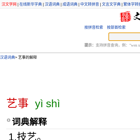
汉文学网
|
在线新华字典
|
汉语词典
|
成语词典
|
中文转拼音
|
文言文字典
|
繁体字转
按拼音检索
按部首检索
提示：
支持拼音查询，例：“wen xu
汉语词典
>
艺事的解释
艺事
yì shì
词典解释
1.技艺。