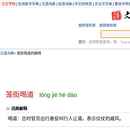
汉文学网
|
在线新华字典
|
汉语词典
|
成语词典
|
中文转拼音
|
文言文字典
|
繁体字转
按拼音检索
按部首检索
提示：
支持拼音查询，例：“wen xu
汉语词典
>
笼街喝道的解释
笼街喝道
lóng jiē hè dào
词典解释
喝道：古时官员出行差役叫行人让道。表示仪仗的威风。