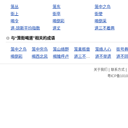
笼丛
笼东
笼中之鸟
街上
街亭
街使
喝令
喝倒彩
喝倒采
道-琼斯平均指数
道丈
道三不着两
与“笼街喝道”相关的成语
笼中之鸟
笼中穷鸟
笼山络野
笼禽槛兽
笼络人心
街号
喝倒彩
喝西北风
喝雉呼卢
道三不着两
道不举遗
|
|
关于我们
联系方式
粤ICP备1010