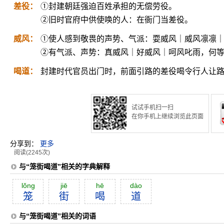
差役：
①封建朝廷强迫百姓承担的无偿劳役。
②旧时官府中供使唤的人：在衙门当差役。
威风：
①使人感到敬畏的声势、气派：耍威风｜威风凛凛
②有气派、声势：真威风｜好威风｜呵风叱雨，何等
喝道：
封建时代官员出门时，前面引路的差役喝令行人让
试试手机扫一扫
在你手机上继续浏览此页面
分享到：
更多
阅读(2245次)
与“笼街喝道”相关的字典解释
lŏng
jiē
hē
dào
笼
街
喝
道
与“笼街喝道”相关的词语