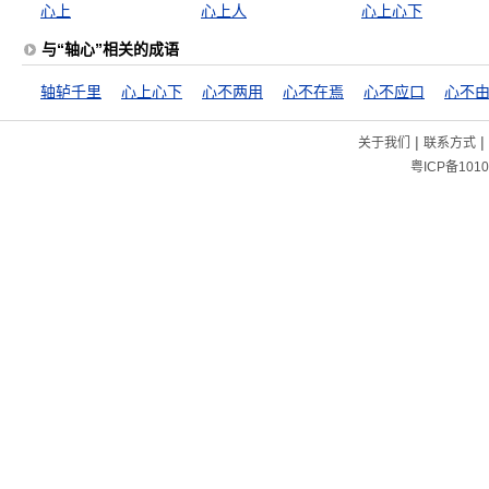
心上
心上人
心上心下
与“轴心”相关的成语
轴轳千里
心上心下
心不两用
心不在焉
心不应口
心不
|
|
关于我们
联系方式
粤ICP备1010