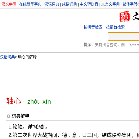
汉文学网
|
在线新华字典
|
汉语词典
|
成语词典
|
中文转拼音
|
文言文字典
|
繁体字转
按拼音检索
按部首检索
提示：
支持拼音查询，例：“wen xu
汉语词典
>
轴心的解释
轴心
zhóu xīn
词典解释
1.轮轴。详“轮轴”。
2.第二次世界大战期间，德﹑意﹑日三国，结成侵略集团，