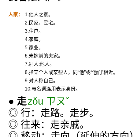
人家：
1.他人之家。
2.民家，民宅。
3.住户。
4.家庭。
5.家业。
6.未嫁前的夫家。
7.别人;他人。
8.指某个人或某些人，同“他”或“他们”相近。
9.对人称自己。
10.与名词连用表示身份。
●
走
zǒu ㄗㄡˇ
◎ 行：走路。走步。
◎ 往来：走亲戚。
◎ 移动：走向（延伸的方向