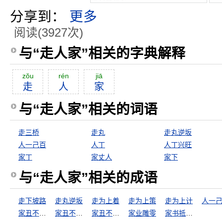
分享到：
更多
阅读(3927次)
与“走人家”相关的字典解释
zŏu
rén
jiā
走
人
家
与“走人家”相关的词语
走三桥
走丸
走丸逆坂
人一己百
人丁
人丁兴旺
家丁
家丈人
家下
与“走人家”相关的成语
走下坡路
走丸逆坂
走为上着
走为上策
走为上计
人一
家丑不可外扬
家丑不可外谈
家丑不外扬
家业雕零
家书抵万金