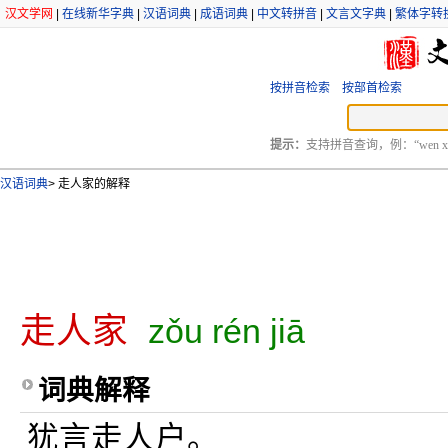
汉文学网
|
在线新华字典
|
汉语词典
|
成语词典
|
中文转拼音
|
文言文字典
|
繁体字转
按拼音检索
按部首检索
提示：
支持拼音查询，例：“wen xu
汉语词典
>
走人家的解释
走人家
zǒu rén jiā
词典解释
犹言走人户。