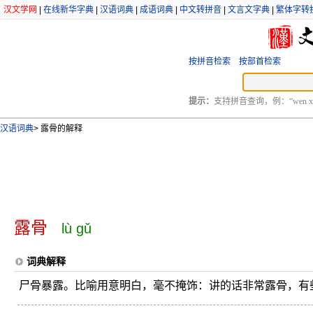
汉文学网
|
在线新华字典
|
汉语词典
|
成语词典
|
中文转拼音
|
文言文字典
|
繁体字转
按拼音检索
按部首检索
提示：
支持拼音查询，例：“wen xu
汉语词典
>
露骨的解释
露骨
lù gǔ
词典解释
尸骨暴露。比喻用意明白，毫不掩饰：讲的话非常露骨，有