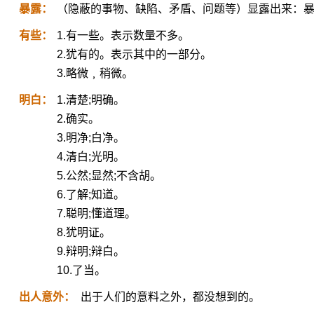
暴露：
（隐蔽的事物、缺陷、矛盾、问题等）显露出来：
有些：
1.有一些。表示数量不多。
2.犹有的。表示其中的一部分。
3.略微﹐稍微。
明白：
1.清楚;明确。
2.确实。
3.明净;白净。
4.清白;光明。
5.公然;显然;不含胡。
6.了解;知道。
7.聪明;懂道理。
8.犹明证。
9.辩明;辩白。
10.了当。
出人意外：
出于人们的意料之外，都没想到的。