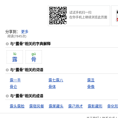
试试手机扫一扫
在你手机上继续浏览此页面
分享到：
更多
阅读(7845次)
与“露骨”相关的字典解释
lù
gú
露
骨
与“露骨”相关的词语
露一手
露七露八
露丑
骨仑
骨体
骨像
与“露骨”相关的成语
露头露脸
露宿风餐
露尾藏头
露己扬才
露影藏形
骨化