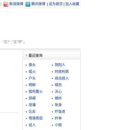
：
新浪微博
腾讯微博
|
设为首页
|
加入收藏
文?” ;“文?学”。
最近查询
换头
阴阳人
狐火
时政利病
户头
歧出歧入
明鲜
暗伤
狐鸣篝火
沃心
鸱阑
峰岭
垣墉
牧身
忘反
吓饭虎
莺俦燕侣
矜争
钲人
小桡