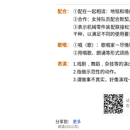
配合：
①配在一起相适：地毯和墙
②合作：女排队员配合默契
③表示机械零件装配联接松
干种，以满足不同的使用要
歌唱：
①唱（歌）：歌唱家ㄧ尽情
②用唱歌、朗诵等形式颂扬
表演：
1.戏剧﹑舞蹈﹑杂技等的
2.指做示范性的动作。
3.谓做事不真实，好像演戏
试
在
分享到：
更多
阅读(3312次)