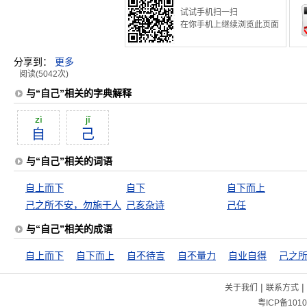
试试手机扫一扫
在你手机上继续浏览此页面
分享到：
更多
阅读(5042次)
与“自己”相关的字典解释
zì
jĭ
自
己
与“自己”相关的词语
自上而下
自下
自下而上
己之所不安，勿施于人
己亥杂诗
己任
与“自己”相关的成语
自上而下
自下而上
自不待言
自不量力
自业自得
|
|
关于我们
联系方式
粤ICP备1010