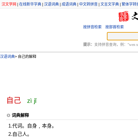
汉文学网
|
在线新华字典
|
汉语词典
|
成语词典
|
中文转拼音
|
文言文字典
|
繁体字转
按拼音检索
按部首检索
提示：
支持拼音查询，例：“wen xu
汉语词典
>
自己的解释
自己
zì jǐ
词典解释
1.代词。自身﹐本身。
2.自己人。