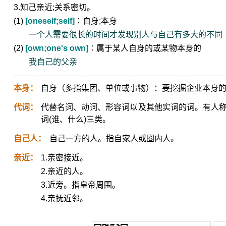
3.知己亲近;关系密切。
(1)
[oneself;self]
∶自身;本身
一个人需要很长的时间才发现别人与自己有多大的不同
(2)
[own;one's own]
∶属于某人自身的或某物本身的
我自己的父亲
本身：
自身（多指集团、单位或事物）：要挖掘企业本身
代词：
代替名词、动词、形容词以及其他实词的词。有人称代
词(谁、什么)三类。
自己人：
自己一方的人。指自家人或圈内人。
亲近：
1.亲密接近。
2.亲近的人。
3.近旁。指皇帝周围。
4.亲抚近邻。