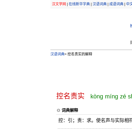
汉文学网
|
在线新华字典
|
汉语词典
|
成语词典
|
中
汉语词典
>
控名责实的解释
控名责实
kòng míng zé s
词典解释
控：引；责：求。使名声与实际相