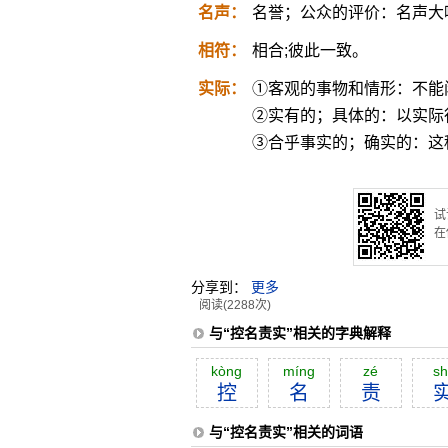
名声：
名誉；公众的评价：名声大
相符：
相合;彼此一致。
实际：
①客观的事物和情形：不能
②实有的；具体的：以实际
③合乎事实的；确实的：这
试
在
分享到：
更多
阅读(2288次)
与“控名责实”相关的字典解释
kòng
míng
zé
sh
控
名
责
与“控名责实”相关的词语