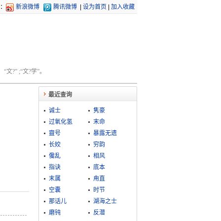
：
新浪微博
腾讯微博
|
设为首页
|
加入收藏
文?” ;“文?学”。
最近查询
诚士
隽豪
过氧化氢
末命
齍号
暴露无遗
长姣
穷韵
儳乱
相风
指诀
底本
末属
甪直
空囊
时节
那话儿
湖海之士
磨钝
反潜