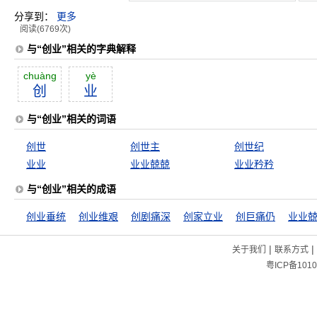
分享到：
更多
阅读(6769次)
与“创业”相关的字典解释
chuàng
yè
创
业
与“创业”相关的词语
创世
创世主
创世纪
业业
业业兢兢
业业矜矜
与“创业”相关的成语
创业垂统
创业维艰
创剧痛深
创家立业
创巨痛仍
业业
|
|
关于我们
联系方式
粤ICP备1010