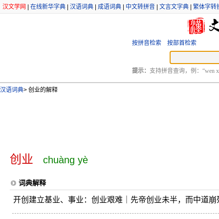
汉文学网
|
在线新华字典
|
汉语词典
|
成语词典
|
中文转拼音
|
文言文字典
|
繁体字转
按拼音检索
按部首检索
提示：
支持拼音查询，例：“wen xu
汉语词典
>
创业的解释
创业
chuàng yè
词典解释
开创建立基业、事业：创业艰难｜先帝创业未半，而中道崩