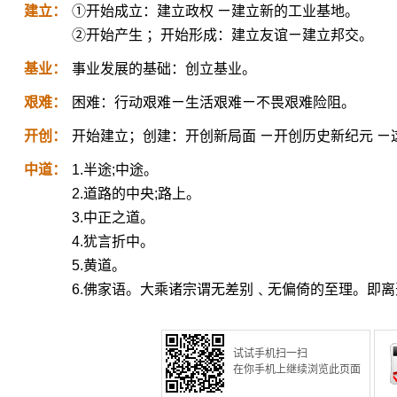
建立：
①开始成立：建立政权 ㄧ建立新的工业基地。
②开始产生 ；开始形成：建立友谊ㄧ建立邦交。
基业：
事业发展的基础：创立基业。
艰难：
困难：行动艰难ㄧ生活艰难ㄧ不畏艰难险阻。
开创：
开始建立；创建：开创新局面 ㄧ开创历史新纪元 
中道：
1.半途;中途。
2.道路的中央;路上。
3.中正之道。
4.犹言折中。
5.黄道。
6.佛家语。大乘诸宗谓无差别﹑无偏倚的至理。即
试试手机扫一扫
在你手机上继续浏览此页面