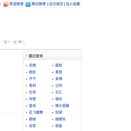
：
新浪微博
腾讯微博
|
设为首页
|
加入收藏
文?” ;“文?学”。
最近查询
兜搅
朘取
困处
素鬓
平干
束缚
笔材
记列
佗背
交汇
寺壁
嗔叱
富浪
雉头狐腋
花飞蝶舞
狡桀
颇棱
踏猪车
治官
帆板