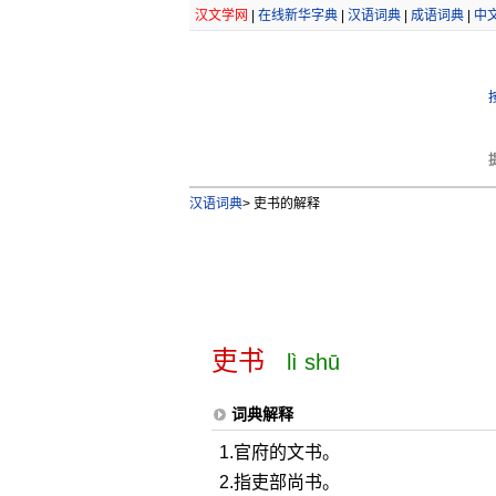
汉文学网
|
在线新华字典
|
汉语词典
|
成语词典
|
中
汉语词典
>
吏书的解释
吏书
lì shū
词典解释
1.官府的文书。
2.指吏部尚书。