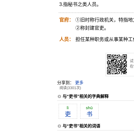
3.指秘书之类人员。
官府：
①旧时称行政机关，特指地
②称封建官吏。
人员：
担任某种职务或从事某种工
试
在
分享到：
更多
阅读(3301次)
与“吏书”相关的字典解释
lì
shū
吏
书
与“吏书”相关的词语