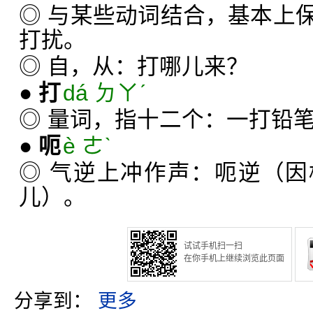
◎ 与某些动词结合，基本上
打扰。
◎ 自，从：打哪儿来？
●
打
dá ㄉㄚˊ
◎ 量词，指十二个：一打铅
●
呃
è ㄜˋ
◎ 气逆上冲作声：呃逆（
儿）。
试试手机扫一扫
在你手机上继续浏览此页面
分享到：
更多