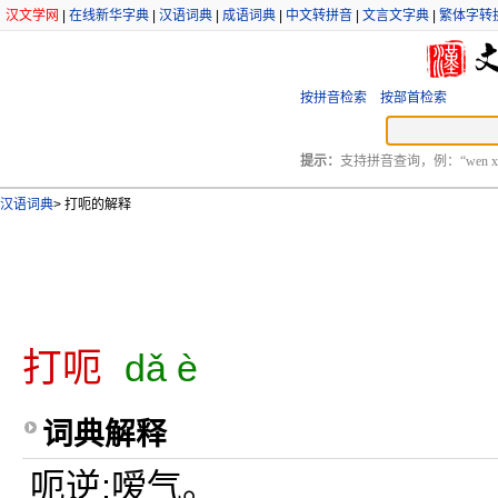
汉文学网
|
在线新华字典
|
汉语词典
|
成语词典
|
中文转拼音
|
文言文字典
|
繁体字转
按拼音检索
按部首检索
提示：
支持拼音查询，例：“wen xu
汉语词典
>
打呃的解释
打呃
dǎ è
词典解释
呃逆;嗳气。