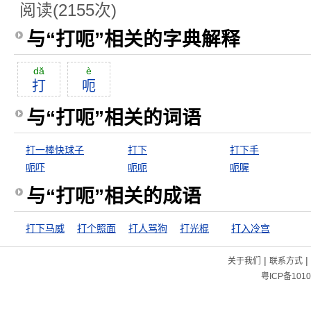
阅读(2155次)
与“打呃”相关的字典解释
dă
è
打
呃
与“打呃”相关的词语
打一棒快球子
打下
打下手
呃吓
呃呃
呃喔
与“打呃”相关的成语
打下马威
打个照面
打人骂狗
打光棍
打入冷宫
|
|
关于我们
联系方式
粤ICP备1010