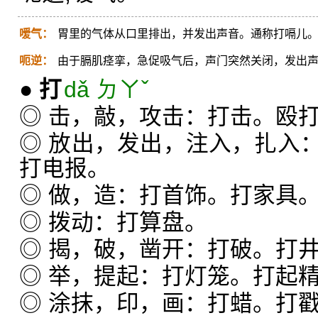
嗳气：
胃里的气体从口里排出，并发出声音。通称打嗝儿
呃逆：
由于膈肌痉挛，急促吸气后，声门突然关闭，发出
●
打
dǎ ㄉㄚˇ
◎ 击，敲，攻击：打击。殴
◎ 放出，发出，注入，扎入
打电报。
◎ 做，造：打首饰。打家具
◎ 拨动：打算盘。
◎ 揭，破，凿开：打破。打
◎ 举，提起：打灯笼。打起
◎ 涂抹，印，画：打蜡。打