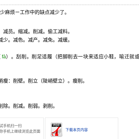
减少麻烦ㄧ工作中的缺点减少了。
。减员。缩减。削减。偷工减料。
减少。减色。减产。减免。减缓。
（
fà
）。刮削。削足适履（把脚削去一块来适应小鞋，喻迁就
。
消瘦：削壁。削立（陡峭壁立）。瘦削。
削除。削减。削弱。剥削。
试手机扫一扫
下载本页内容
你手机上继续浏览此页面