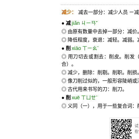
减少：
减去一部分：减少人员 ㄧ
●
减
jiǎn ㄐㄧㄢˇ
◎ 由原有数量中去掉一部分：减价
◎ 降低程度，衰退：减轻。减弱。
●
削
xiāo ㄒㄧㄠˉ
◎ 用刀切去或割去：削皮。削发
合）。
◎ 减少，删除：削剔。削职。削损
◎ 像刀削过似的，一般形容陡峭或
◎ 古代用来书写的刀：削刀。
●
削
xuē ㄒㄩㄝˉ
◎ 义同（一），用于一些复合词：
试
在