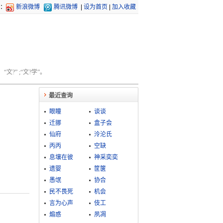
：
新浪微博
腾讯微博
|
设为首页
|
加入收藏
文?” ;“文?学”。
最近查询
眼瞳
谈谈
迁挪
盒子会
仙府
泠沦氏
丙丙
空缺
息壤在彼
神采奕奕
遗婴
筐箧
愚氓
协合
民不畏死
机会
言为心声
伎工
煽惑
夙凋