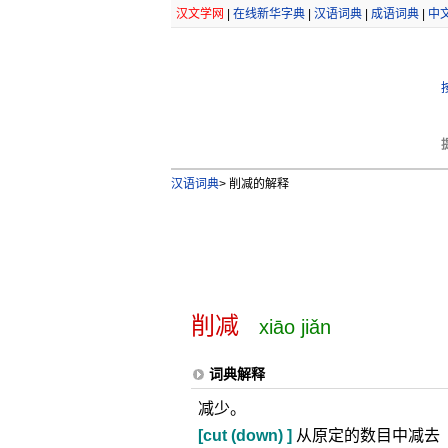
汉文学网
|
在线新华字典
|
汉语词典
|
成语词典
|
中
汉语词典
>
削减的解释
削减
xiāo jiǎn
词典解释
减少。
[cut (down) ]
从原定的数目中减去