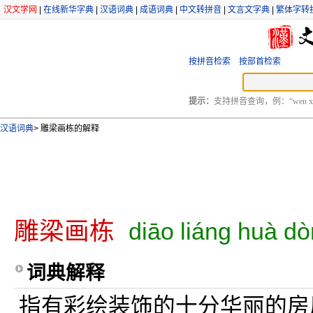
汉文学网
|
在线新华字典
|
汉语词典
|
成语词典
|
中文转拼音
|
文言文字典
|
繁体字转
按拼音检索
按部首检索
提示：
支持拼音查询，例：“wen xu
汉语词典
>
雕梁画栋的解释
雕梁画栋
diāo liáng huà d
词典解释
指有彩绘装饰的十分华丽的房