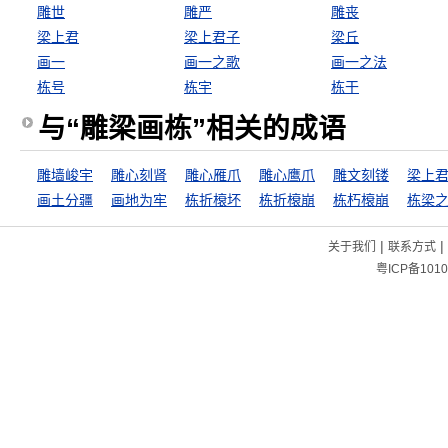
雕世
雕严
雕丧
梁上君
梁上君子
梁丘
画一
画一之歌
画一之法
栋号
栋宇
栋干
与“雕梁画栋”相关的成语
雕墙峻宇
雕心刻肾
雕心雁爪
雕心鹰爪
雕文刻镂
梁上
画土分疆
画地为牢
栋折榱坏
栋折榱崩
栋朽榱崩
栋梁
|
|
关于我们
联系方式
粤ICP备1010