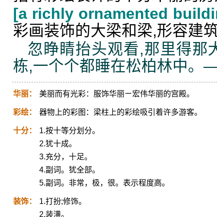
[a richly ornamented buildi
彩画装饰的大梁和梁,形容建
忽睁睛抬头观看,那里得那
栋,一个个都睡在松柏林中。
华丽：
美丽而有光彩：服饰华丽ㄧ宏伟华丽的宫殿。
彩绘：
器物上的彩图：梁柱上的彩绘吸引着许多游客。
十分：
1.按十等分划分。
2.犹十成。
3.充分，十足。
4.副词。犹全部。
5.副词。非常，极，很。表示程度高。
装饰：
1.打扮;修饰。
2.装潢。