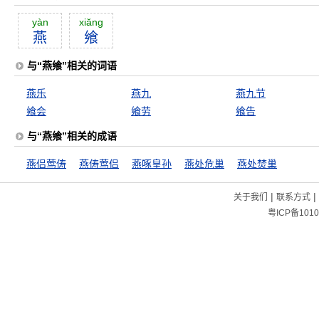
yàn
xiăng
燕
飨
与“燕飨”相关的词语
燕乐
燕九
燕九节
飨会
飨劳
飨告
与“燕飨”相关的成语
燕侣莺俦
燕俦莺侣
燕啄皇孙
燕处危巢
燕处焚巢
|
|
关于我们
联系方式
粤ICP备1010