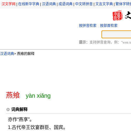
汉文学网
|
在线新华字典
|
汉语词典
|
成语词典
|
中文转拼音
|
文言文字典
|
繁体字转
按拼音检索
按部首检索
提示：
支持拼音查询，例：“wen xu
汉语词典
>
燕飨的解释
燕飨
yàn xiǎng
词典解释
亦作“燕享”。
1.古代帝王饮宴群臣、国宾。