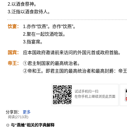
2.以酒食祭神。
3.泛指以酒食款待人。
饮宴：
1.亦作“饮燕”。亦作“饮燕”。
2.聚在一起饮酒吃饭。
3.指宴席。
国宾：
应本国政府邀请前来访问的外国元首或政府首脑。
帝王：
①君主制国家的最高统治者。
②帝和王。即君主国的最高统治者和最高封爵：帝
试试手机扫一扫
在你手机上继续浏览此页面
分享到：
更多
阅读(2713次)
与“燕飨”相关的字典解释