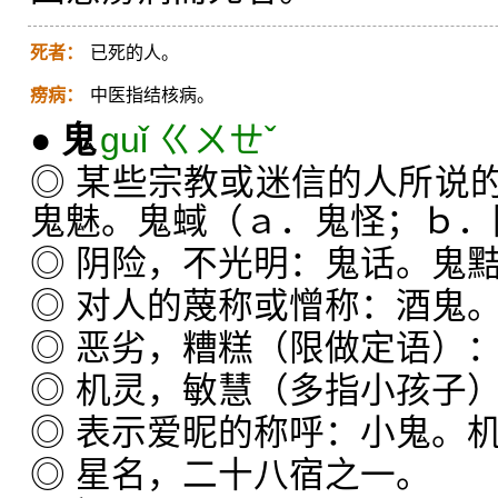
死者：
已死的人。
痨病：
中医指结核病。
●
鬼
guǐ ㄍㄨㄝˇ
◎ 某些宗教或迷信的人所说
鬼魅。鬼蜮（ａ．鬼怪；ｂ．
◎ 阴险，不光明：鬼话。鬼
◎ 对人的蔑称或憎称：酒鬼
◎ 恶劣，糟糕（限做定语）
◎ 机灵，敏慧（多指小孩子
◎ 表示爱昵的称呼：小鬼。
◎ 星名，二十八宿之一。