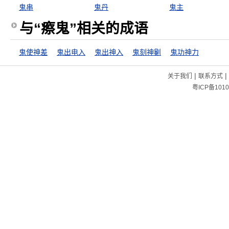
鬼串
鬼丹
鬼主
与“瘵鬼”相关的成语
鬼使神差
鬼出电入
鬼出神入
鬼刻神劖
鬼功神力
|
|
关于我们
联系方式
粤ICP备1010