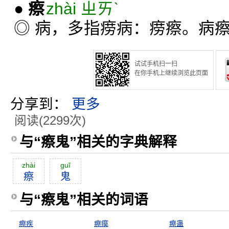
●
瘵
zhài ㄓㄞˋ
◎ 病，多指痨病：痨瘵。病
试试手机扫一扫
在你手机上继续浏览此页面
分享到：
更多
阅读(2299次)
与“瘵鬼”相关的字典解释
zhài
guĭ
瘵
鬼
与“瘵鬼”相关的词语
瘵疾
瘵瘼
瘵蛊