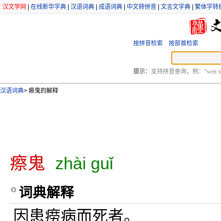
汉文学网
|
在线新华字典
|
汉语词典
|
成语词典
|
中文转拼音
|
文言文字典
|
繁体字转
按拼音检索
按部首检索
提示：
支持拼音查询，例：“wen xu
汉语词典
>
瘵鬼的解释
瘵鬼
zhài guǐ
词典解释
因患痨病而死者。