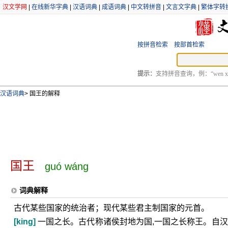
汉文学网
|
在线新华字典
|
汉语词典
|
成语词典
|
中文转拼音
|
文言文字典
|
繁体字转
按拼音检索
按部首检索
提示：
支持拼音查询，例：“wen xu
汉语词典
>
国王的解释
国王
guó wáng
词典解释
古代某些国家的统治者；现代某些君主制国家的元首。
[king]
一国之长。古代称诸侯封地为国,一国之长称王。自汉