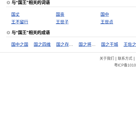
与“国王”相关的词语
国丈
国丧
国中
王不留行
王世子
王世贞
与“国王”相关的成语
国中之国
国之四维
国之存亡，匹夫有责
国之将亡，必有妖孽
国之干城
王佐
|
|
关于我们
联系方式
粤ICP备1010