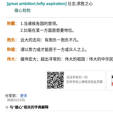
[great ambition;lofty aspiration]
壮志;求胜之心
雄心勃勃
称霸：
1.当诸侯各国的首领。
2.比喻在某一方面居首要地位。
抱负：
远大的志向：有抱负ㄧ抱负不凡。
称雄：
谓以势力或才能居于一方或众人之上。
伟大：
雄伟宏大；超出寻常的：伟大的祖国｜伟大的中华
试试手机扫一扫
在你手机上继续浏览此页面
分享到：
更多
阅读(5223次)
与“雄心”相关的字典解释