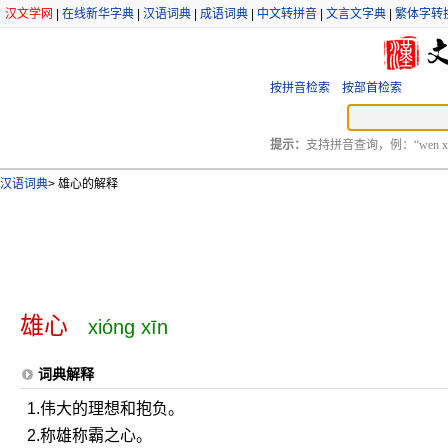
汉文学网
|
在线新华字典
|
汉语词典
|
成语词典
|
中文转拼音
|
文言文字典
|
繁体字转
按拼音检索
按部首检索
提示：
支持拼音查询，例：“wen xu
汉语词典
>
雄心的解释
雄心
xióng xīn
词典解释
1.伟大的理想和抱负。
2.称雄称霸之心。