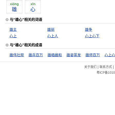
xióng
xīn
雄
心
与“雄心”相关的词语
雄主
雄丽
雄争
心上
心上人
心上心下
与“雄心”相关的成语
雄伟壮观
雄兵百万
雄唱雌和
雄姿英发
雄师百万
心上
|
|
关于我们
联系方式
粤ICP备1010