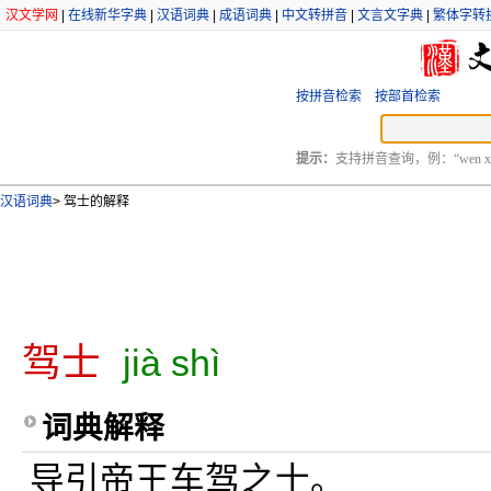
汉文学网
|
在线新华字典
|
汉语词典
|
成语词典
|
中文转拼音
|
文言文字典
|
繁体字转
按拼音检索
按部首检索
提示：
支持拼音查询，例：“wen xu
汉语词典
>
驾士的解释
驾士
jià shì
词典解释
导引帝王车驾之士。