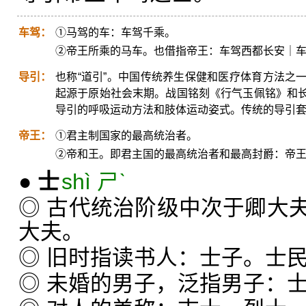
车驾：
①马驾的车：车驾千乘。
②帝王所乘的马车。也借指帝王：车驾西都长安｜
导引：
也称“道引”。中国传统养生保健和医疗体育方法之
起源于原始社会末期。战国铭刻《行气玉佩铭》和
导引的呼吸运动方法和肢体运动姿式。传统的导引
帝王：
①君主制国家的最高统治者。
②帝和王。即君主国的最高统治者和最高封爵：帝
●
士
shì ㄕˋ
◎ 古代统治阶级中次于卿大
大夫。
◎ 旧时指读书人：士子。士
◎ 未婚的男子，泛指男子：