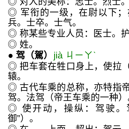
◎ 对人的美称：志士。烈士
◎ 军衔的一级，在尉以下
兵。士卒。士气。
◎ 称某些专业人员：医士。
◎ 姓。
●
驾
（駕）
jià ㄐㄧㄚˋ
◎ 把车套在牲口身上，使拉
辕。
◎ 古代车乘的总称，亦特指
驾。法驾（帝王车乘的一种）
◎ 使开动，操纵：驾驶。
御”）。