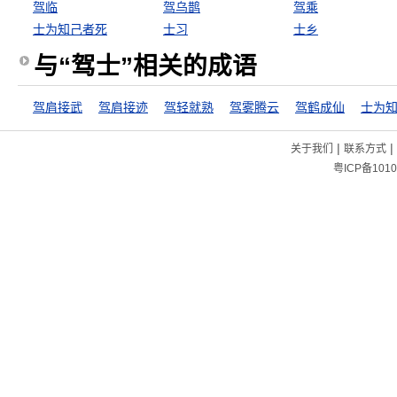
驾临
驾乌鹊
驾乘
士为知己者死
士习
士乡
与“驾士”相关的成语
驾肩接武
驾肩接迹
驾轻就熟
驾雾腾云
驾鹤成仙
|
|
关于我们
联系方式
粤ICP备1010