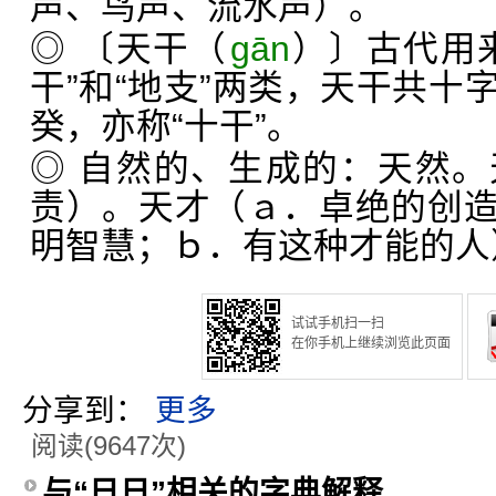
声、鸟声、流水声）。
◎ 〔天干（
ɡān
）〕古代用
干”和“地支”两类，天干共十
癸，亦称“十干”。
◎ 自然的、生成的：天然
责）。天才（ａ．卓绝的创
明智慧；ｂ．有这种才能的人
试试手机扫一扫
在你手机上继续浏览此页面
分享到：
更多
阅读(9647次)
与“日日”相关的字典解释