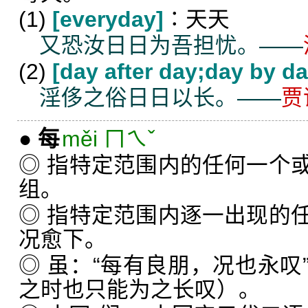
(1)
[everyday]
∶天天
又恐汝日日为吾担忧。——
(2)
[day after day;day by da
淫侈之俗日日以长。——
贾
●
每
měi ㄇㄟˇ
◎ 指特定范围内的任何一个
组。
◎ 指特定范围内逐一出现的
况愈下。
◎ 虽：“每有良朋，况也永叹
之时也只能为之长叹）。