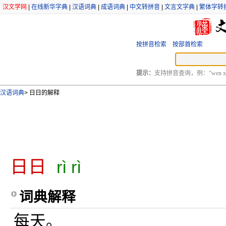
汉文学网
|
在线新华字典
|
汉语词典
|
成语词典
|
中文转拼音
|
文言文字典
|
繁体字转
按拼音检索
按部首检索
提示：
支持拼音查询，例：“wen xu
汉语词典
>
日日的解释
日日
rì rì
词典解释
每天。