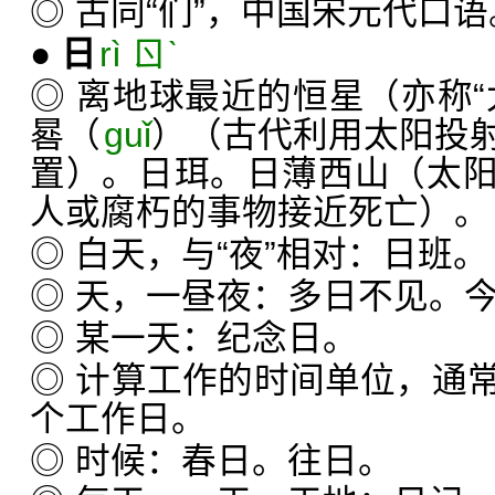
◎ 古同“们”，中国宋元代口语
●
日
rì ㄖˋ
◎ 离地球最近的恒星（亦称“
晷（
guǐ
）（古代利用太阳投
置）。日珥。日薄西山（太
人或腐朽的事物接近死亡）。
◎ 白天，与“夜”相对：日班。
◎ 天，一昼夜：多日不见。
◎ 某一天：纪念日。
◎ 计算工作的时间单位，通
个工作日。
◎ 时候：春日。往日。