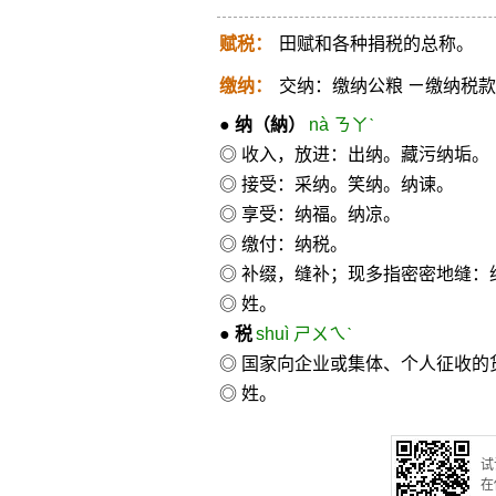
赋税：
田赋和各种捐税的总称。
缴纳：
交纳：缴纳公粮 ㄧ缴纳税
●
纳
（納）
nà ㄋㄚˋ
◎ 收入，放进：出纳。藏污纳垢。
◎ 接受：采纳。笑纳。纳谏。
◎ 享受：纳福。纳凉。
◎ 缴付：纳税。
◎ 补缀，缝补；现多指密密地缝：
◎ 姓。
●
税
shuì ㄕㄨㄟˋ
◎ 国家向企业或集体、个人征收
◎ 姓。
试
在