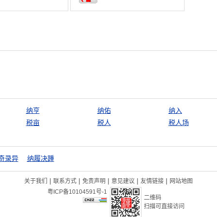
纳亨
纳佑
纳入
税亩
税人
税人场
奇录异
纳履决踵
|
|
|
|
|
关于我们
联系方式
免责声明
意见建议
友情链接
网站地图
粤ICP备10104591号-1
二维码
扫描可直接访问