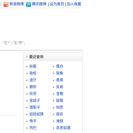
：
新浪微博
腾讯微博
|
设为首页
|
加入收藏
文?” ;“文?学”。
最近查询
彤殿
置办
政权
丽象
退厅
悬胄
豤祈
反易
枉劳
宝幄
容成子
敌面
酒掣子
狱吏
如埙如篪
丽名
侑币
淹徊
鸡巴
哀思如潮