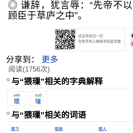
◎ 谦辞，犹言辱：“先帝不
顾臣于草庐之中”。
试试手机扫一扫
在你手机上继续浏览此页面
分享到：
更多
阅读(1756次)
与“猥璅”相关的字典解释
wĕi
suŏ
猥
璅
与“猥璅”相关的词语
猥下
猥亵
猥人