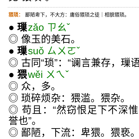
猥琐：
鄙陋卑下，不大方：庸俗猥琐之徒｜相貌猥琐。
●
璅
zǎo ㄗㄠˇ
◎ 像玉的美石。
●
璅
suǒ ㄙㄨㄛˇ
◎ 古同“琐”：“谰言兼存，璅
●
猥
wěi ㄨㄟˇ
◎ 众，多。
◎ 琐碎烦杂：猥滥。猥杂。
◎ 苟且：“然窃恨足下不深
誉也”。
◎ 鄙陋，下流：卑猥。猥亵