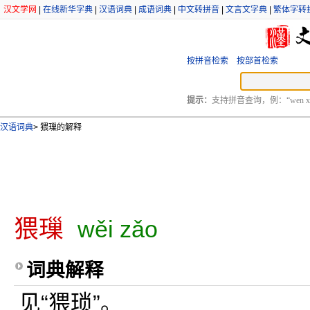
汉文学网
|
在线新华字典
|
汉语词典
|
成语词典
|
中文转拼音
|
文言文字典
|
繁体字转
按拼音检索
按部首检索
提示：
支持拼音查询，例：“wen xu
汉语词典
>
猥璅的解释
猥璅
wěi zǎo
词典解释
见“猥琐”。