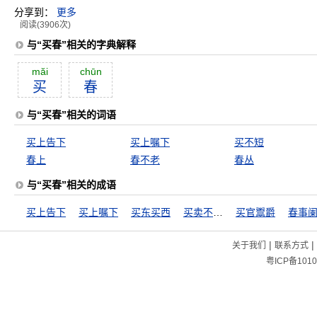
分享到：
更多
阅读(3906次)
与“买春”相关的字典解释
măi
chūn
买
春
与“买春”相关的词语
买上告下
买上嘱下
买不短
春上
春不老
春丛
与“买春”相关的成语
买上告下
买上嘱下
买东买西
买卖不成仁义在
买官鬻爵
春事
|
|
关于我们
联系方式
粤ICP备1010