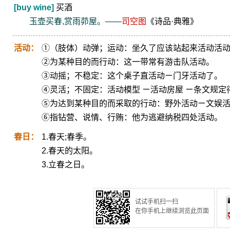
[buy wine]
买酒
玉壶买春,赏雨茆屋。——
司空图
《诗品·典雅》
活动：
①（肢体）动弹；运动：坐久了应该站起来活动活
②为某种目的而行动：这一带常有游击队活动。
③动摇；不稳定：这个桌子直活动ㄧ门牙活动了。
④灵活；不固定：活动模型 ㄧ活动房屋 ㄧ条文规定
⑤为达到某种目的而采取的行动：野外活动ㄧ文娱
⑥指钻营、说情、行贿：他为逃避纳税四处活动。
春日：
1.春天;春季。
2.春天的太阳。
3.立春之日。
试试手机扫一扫
在你手机上继续浏览此页面