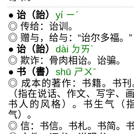
●
诒
（詒）
yí ㄧˊ
◎ 传给：诒训。
◎ 赠与，给与：“诒尔多福。”
●
诒
（詒）
dài ㄉㄞˋ
◎ 欺诈：骨肉相诒。诒骗。
●
书
（書）
shū ㄕㄨˉ
◎ 成本的著作：书籍。书
（指在说话、作文、写字、
书人的风格）。书生气（
气）。
◎ 信：书信。书札。书简。