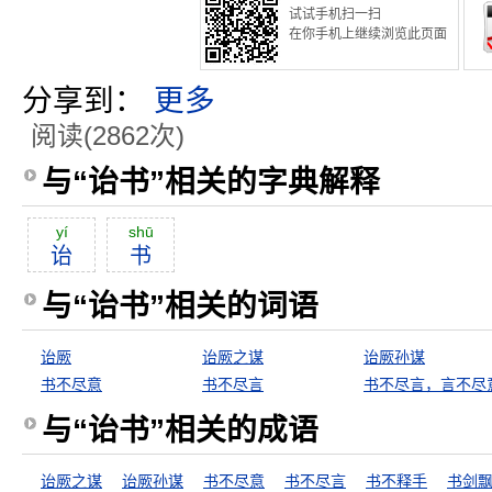
试试手机扫一扫
在你手机上继续浏览此页面
分享到：
更多
阅读(2862次)
与“诒书”相关的字典解释
yí
shū
诒
书
与“诒书”相关的词语
诒厥
诒厥之谋
诒厥孙谋
书不尽意
书不尽言
书不尽言，言不尽
与“诒书”相关的成语
诒厥之谋
诒厥孙谋
书不尽意
书不尽言
书不释手
书剑