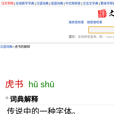
汉文学网
|
在线新华字典
|
汉语词典
|
成语词典
|
中文转拼音
|
文言文字典
|
繁体字转
按拼音检索
按部首检索
提示：
支持拼音查询，例：“wen xu
汉语词典
>
虎书的解释
虎书
hǔ shū
词典解释
传说中的一种字体。