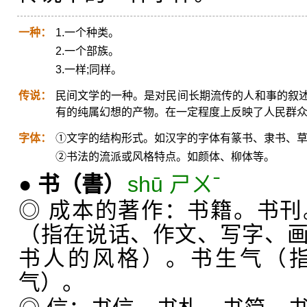
一种：
1.一个种类。
2.一个部族。
3.一样;同样。
传说：
民间文学的一种。是对民间长期流传的人和事的叙
有的纯属幻想的产物。在一定程度上反映了人民群
字体：
①文字的结构形式。如汉字的字体有篆书、隶书、
②书法的流派或风格特点。如颜体、柳体等。
●
书
（書）
shū ㄕㄨˉ
◎ 成本的著作：书籍。书
（指在说话、作文、写字、
书人的风格）。书生气（
气）。