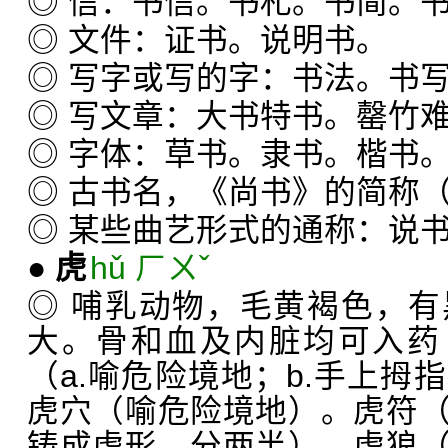
◎ 信：书信。书札。书简。
◎ 文件：证书。说明书。
◎ 写字或写的字：书法。书
◎ 写文章：大书特书。罄竹
◎ 字体：草书。隶书。楷书
◎ 古书名，《尚书》的简称（
◎ 某些曲艺形式的通称：说
●
虎
hǔ ㄏㄨˇ
◎ 哺乳动物，毛黄褐色，
大。骨和血及内脏均可入药
（a.喻危险境地；b.手上拇
虎穴（喻危险境地）。虎符
铸成虎形，分两半）。虎狼