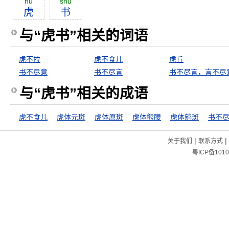
hŭ
shū
虎
书
与“虎书”相关的词语
虎不拉
虎不食儿
虎丘
书不尽意
书不尽言
书不尽言，言不尽
与“虎书”相关的成语
虎不食儿
虎体元斑
虎体原斑
虎体熊腰
虎体鹓斑
书不
|
|
关于我们
联系方式
粤ICP备1010