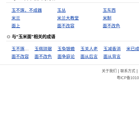
玉不琢，不成器
玉丛
玉东西
米兰
米兰大教堂
米制
面上
面不改容
面不改色
与“玉米面”相关的成语
玉不琢，不成器
玉佩琼琚
玉兔银蟾
玉关人老
玉减香消
米已
面不改容
面不改色
面争庭论
面从后言
面从背言
|
|
关于我们
联系方式
粤ICP备1010