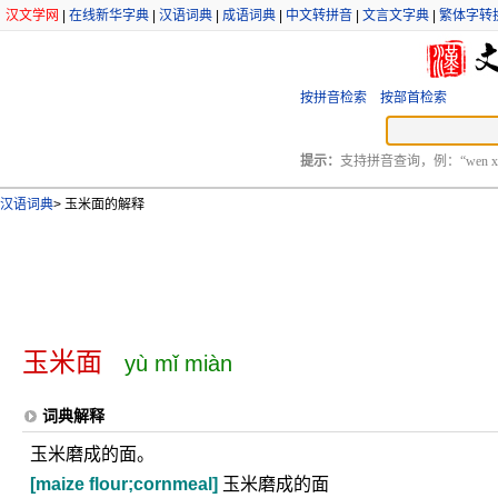
汉文学网
|
在线新华字典
|
汉语词典
|
成语词典
|
中文转拼音
|
文言文字典
|
繁体字转
按拼音检索
按部首检索
提示：
支持拼音查询，例：“wen xu
汉语词典
>
玉米面的解释
玉米面
yù mǐ miàn
词典解释
玉米磨成的面。
[maize flour;cornmeal]
玉米磨成的面