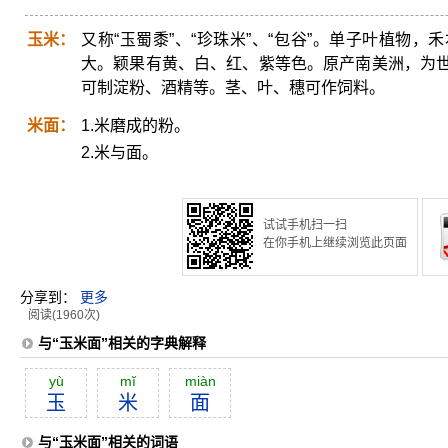
玉米：
又称“玉蜀黍”、“珍珠米”、“包谷”。单子叶植物
大。颖果有黄、白、红、紫等色。原产南美洲，为
可制淀粉、酒精等。茎、叶、穗可作饲料。
米面：
1.米磨成的粉。
2.米与面。
试试手机扫一扫
在你手机上继续浏览此页面
分享到：
更多
阅读(1960次)
与“玉米面”相关的字典解释
yù
mĭ
miàn
玉
米
面
与“玉米面”相关的词语