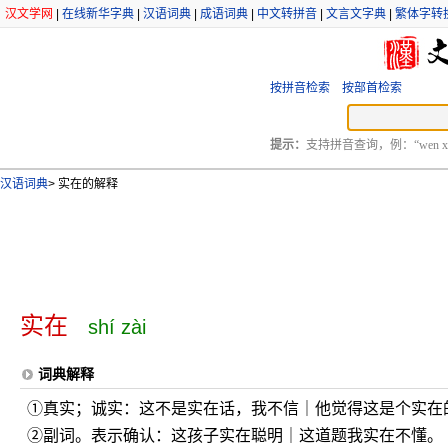
汉文学网
|
在线新华字典
|
汉语词典
|
成语词典
|
中文转拼音
|
文言文字典
|
繁体字转
按拼音检索
按部首检索
提示：
支持拼音查询，例：“wen xu
汉语词典
>
实在的解释
实在
shí zài
词典解释
①真实；诚实：这不是实在话，我不信｜他觉得这是个实在
②副词。表示确认：这孩子实在聪明｜这道题我实在不懂。