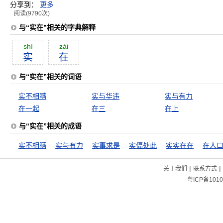
分享到：
更多
阅读(9790次)
与“实在”相关的字典解释
shí
zài
实
在
与“实在”相关的词语
实不相瞒
实与华违
实与有力
在一起
在三
在上
与“实在”相关的成语
实不相瞒
实与有力
实事求是
实偪处此
实实在在
在人
|
|
关于我们
联系方式
粤ICP备1010