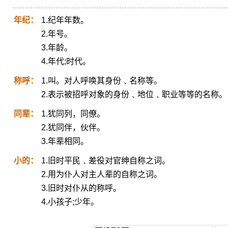
年纪：
1.纪年年数。
2.年号。
3.年龄。
4.年代;时代。
称呼：
1.叫。对人呼唤其身份﹑名称等。
2.表示被招呼对象的身份﹑地位﹑职业等等的名称。
同辈：
1.犹同列，同僚。
2.犹同伴，伙伴。
3.年辈相同。
小的：
1.旧时平民﹑差役对官绅自称之词。
2.用为仆人对主人辈的自称之词。
3.旧时对仆从的称呼。
4.小孩子;少年。