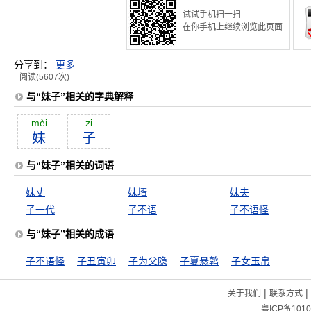
试试手机扫一扫
在你手机上继续浏览此页面
分享到：
更多
阅读(5607次)
与“妹子”相关的字典解释
mèi
zi
妹
子
与“妹子”相关的词语
妹丈
妹壻
妹夫
子一代
子不语
子不语怪
与“妹子”相关的成语
子不语怪
子丑寅卯
子为父隐
子夏悬鹑
子女玉帛
|
|
关于我们
联系方式
粤ICP备1010