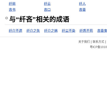
纤丽
纤云
纤人
吝书
吝口
吝啬
与“纤吝”相关的成语
纤介不遗
纤介之失
纤介之祸
纤尘不染
纤悉不苟
吝啬
|
|
关于我们
联系方式
粤ICP备1010