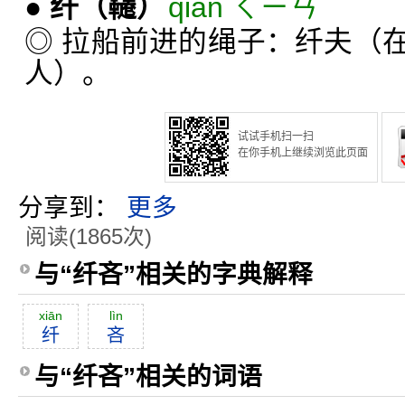
●
纤
（韆）
qiàn ㄑㄧㄢˋ
◎ 拉船前进的绳子：纤夫（
人）。
试试手机扫一扫
在你手机上继续浏览此页面
分享到：
更多
阅读(1865次)
与“纤吝”相关的字典解释
xiān
lìn
纤
吝
与“纤吝”相关的词语