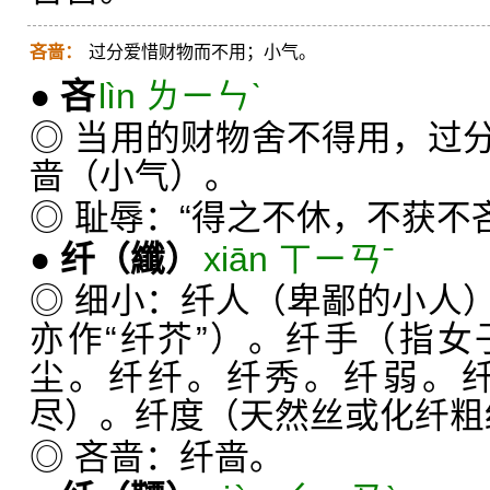
吝啬：
过分爱惜财物而不用；小气。
●
吝
lìn ㄌㄧㄣˋ
◎ 当用的财物舍不得用，过
啬（小气）。
◎ 耻辱：“得之不休，不获不
●
纤
（纖）
xiān ㄒㄧㄢˉ
◎ 细小：纤人（卑鄙的小人
亦作“纤芥”）。纤手（指
尘。纤纤。纤秀。纤弱。
尽）。纤度（天然丝或化纤粗
◎ 吝啬：纤啬。