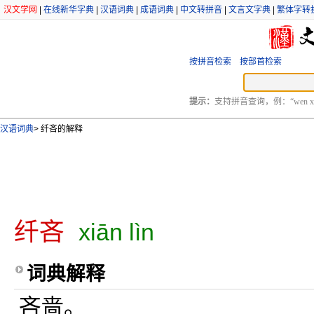
汉文学网
|
在线新华字典
|
汉语词典
|
成语词典
|
中文转拼音
|
文言文字典
|
繁体字转
按拼音检索
按部首检索
提示：
支持拼音查询，例：“wen xu
汉语词典
>
纤吝的解释
纤吝
xiān lìn
词典解释
吝啬。