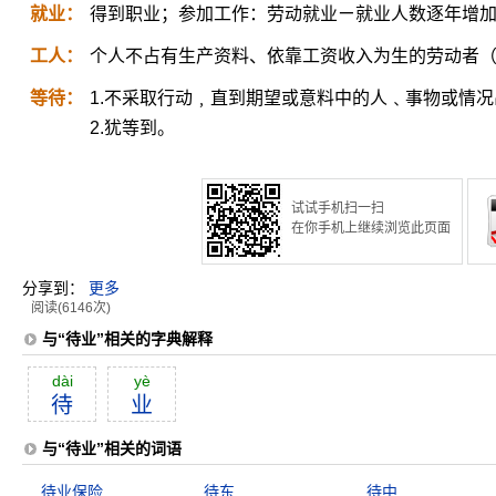
就业：
得到职业；参加工作：劳动就业ㄧ就业人数逐年增
工人：
个人不占有生产资料、依靠工资收入为生的劳动者
等待：
1.不采取行动﹐直到期望或意料中的人﹑事物或情
2.犹等到。
试试手机扫一扫
在你手机上继续浏览此页面
分享到：
更多
阅读(6146次)
与“待业”相关的字典解释
dài
yè
待
业
与“待业”相关的词语
待业保险
待东
待中