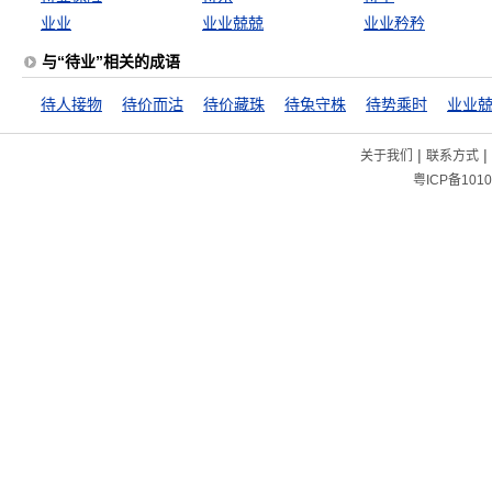
业业
业业兢兢
业业矜矜
与“待业”相关的成语
待人接物
待价而沽
待价藏珠
待兔守株
待势乘时
业业
|
|
关于我们
联系方式
粤ICP备1010