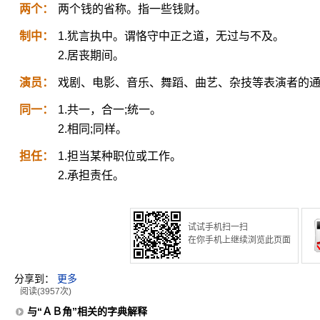
两个：
两个钱的省称。指一些钱财。
制中：
1.犹言执中。谓恪守中正之道，无过与不及。
2.居丧期间。
演员：
戏剧、电影、音乐、舞蹈、曲艺、杂技等表演者的
同一：
1.共一，合一;统一。
2.相同;同样。
担任：
1.担当某种职位或工作。
2.承担责任。
试试手机扫一扫
在你手机上继续浏览此页面
分享到：
更多
阅读(3957次)
与“ＡＢ角”相关的字典解释