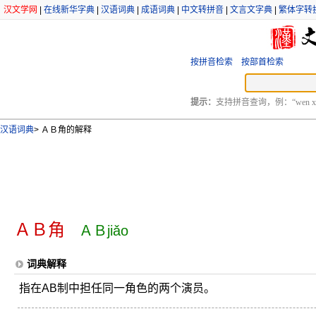
汉文学网
|
在线新华字典
|
汉语词典
|
成语词典
|
中文转拼音
|
文言文字典
|
繁体字转
按拼音检索
按部首检索
提示：
支持拼音查询，例：“wen xu
汉语词典
>
ＡＢ角的解释
ＡＢ角
ＡＢjiǎo
词典解释
指在AB制中担任同一角色的两个演员。