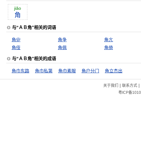
jiăo
角
与“ＡＢ角”相关的词语
角丱
角争
角亢
角伎
角佩
角倚
与“ＡＢ角”相关的成语
角巾东路
角巾私第
角巾素服
角户分门
角立杰出
|
|
关于我们
联系方式
粤ICP备1010