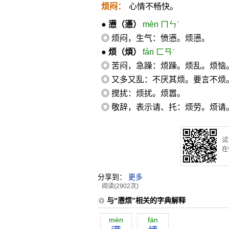
烦闷：
心情不畅快。
●
懑
（懣）
mèn ㄇㄣˋ
◎ 烦闷，生气：愤懑。烦懑。
●
烦
（煩）
fán ㄈㄢˊ
◎ 苦闷，急躁：烦躁。烦乱。烦恼
◎ 又多又乱：不厌其烦。要言不烦
◎ 搅扰：烦扰。烦嚣。
◎ 敬辞，表示请、托：烦劳。烦请
试
在
分享到：
更多
阅读(2902次)
与“懑烦”相关的字典解释
mèn
fán