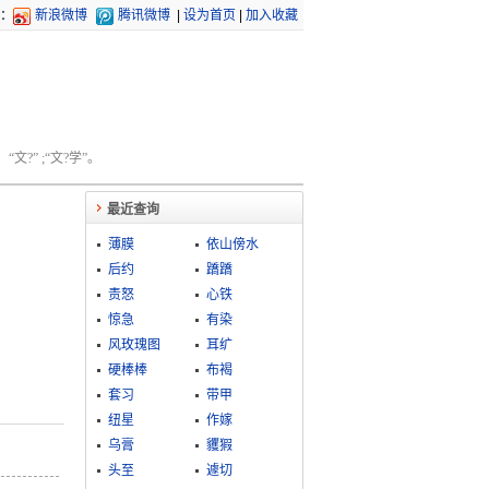
：
新浪微博
腾讯微博
|
设为首页
|
加入收藏
文?” ;“文?学”。
最近查询
薄膜
依山傍水
后约
蹻蹻
责怒
心铁
惊急
有染
风玫瑰图
耳纩
硬棒棒
布褐
套习
带甲
纽星
作嫁
乌膏
貜猳
头至
遽切