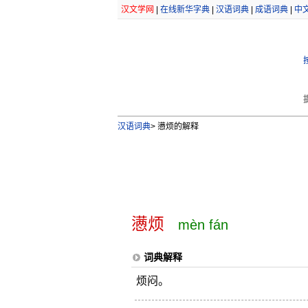
汉文学网
|
在线新华字典
|
汉语词典
|
成语词典
|
中
汉语词典
>
懑烦的解释
懑烦
mèn fán
词典解释
烦闷。