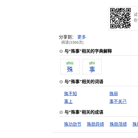
试
在
分享到：
更多
阅读(3366次)
与“殊事”相关的字典解释
shū
shì
殊
事
与“殊事”相关的词语
殊不知
殊丽
事上
事不关己
与“殊事”相关的成语
殊功劲节
殊勋异绩
殊勋茂绩
殊