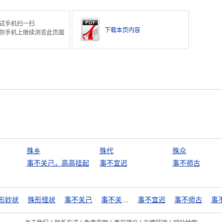
试手机扫一扫
下载本页内容
你手机上继续浏览此页面
殊乡
殊代
殊众
事不关己，高高挂起
事不宜迟
事不师古
形妙状
殊形怪状
事不关己
事不关己，高高挂起
事不宜迟
事不师古
事