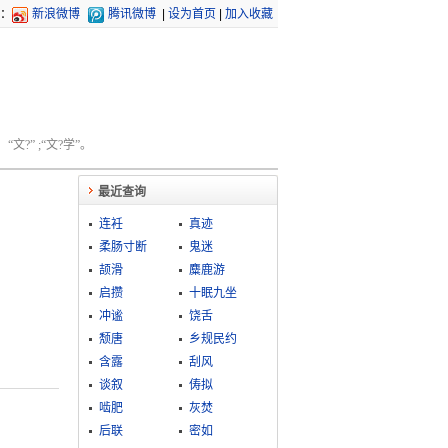
：
新浪微博
腾讯微博
|
设为首页
|
加入收藏
文?” ;“文?学”。
最近查询
连衽
真迹
柔肠寸断
鬼迷
颉滑
麋鹿游
启攒
十眠九坐
冲谧
饶舌
颓唐
乡规民约
含露
刮风
谈叙
俦拟
啮肥
灰焚
后联
密如