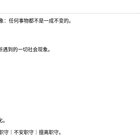
象：任何事物都不是一成不变的。
和所遇到的一切社会现象。
化。
职守｜不安职守｜擅离职守。