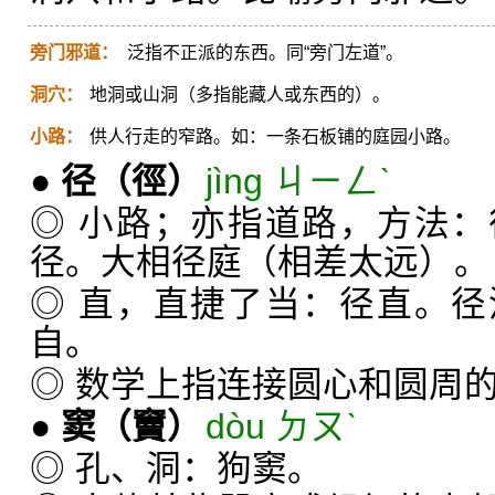
旁门邪道：
泛指不正派的东西。同“旁门左道”。
洞穴：
地洞或山洞（多指能藏人或东西的）。
小路：
供人行走的窄路。如：一条石板铺的庭园小路。
●
径
（徑）
jìng ㄐㄧㄥˋ
◎ 小路；亦指道路，方法
径。大相径庭（相差太远）。
◎ 直，直捷了当：径直。
自。
◎ 数学上指连接圆心和圆周
●
窦
（竇）
dòu ㄉㄡˋ
◎ 孔、洞：狗窦。