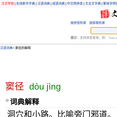
汉文学网
|
在线新华字典
|
汉语词典
|
成语词典
|
中文转拼音
|
文言文字典
|
繁体字转
按拼音检索
按部首检索
提示：
支持拼音查询，例：“wen xu
汉语词典
>
窦径的解释
窦径
dòu jìng
词典解释
洞穴和小路。比喻旁门邪道。