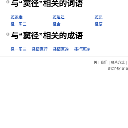
与“窦径”相关的词语
窦家妻
窦滔妇
窦窌
径一周三
径会
径便
与“窦径”相关的成语
径一周三
径情直行
径情直遂
径行直遂
|
|
关于我们
联系方式
粤ICP备1010