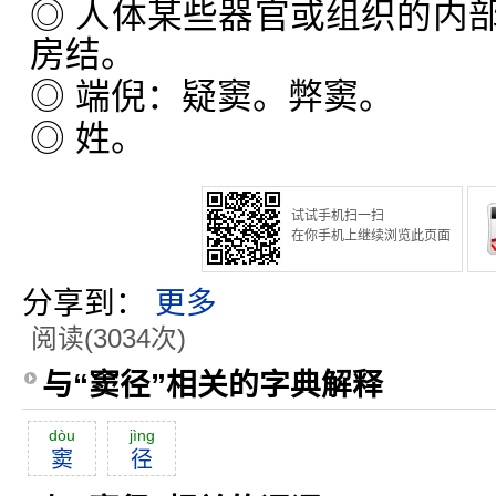
◎ 人体某些器官或组织的内
房结。
◎ 端倪：疑窦。弊窦。
◎ 姓。
试试手机扫一扫
在你手机上继续浏览此页面
分享到：
更多
阅读(3034次)
与“窦径”相关的字典解释
dòu
jìng
窦
径