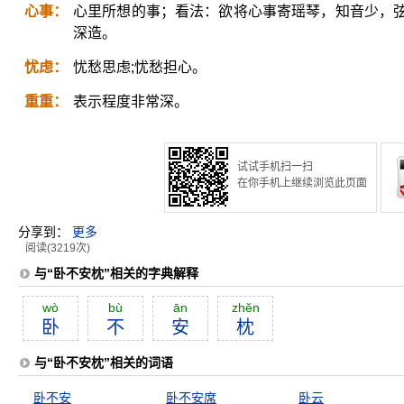
心事：
心里所想的事；看法：欲将心事寄瑶琴，知音少，
深造。
忧虑：
忧愁思虑;忧愁担心。
重重：
表示程度非常深。
试试手机扫一扫
在你手机上继续浏览此页面
分享到：
更多
阅读(3219次)
与“卧不安枕”相关的字典解释
wò
bù
ān
zhĕn
卧
不
安
枕
与“卧不安枕”相关的词语
卧不安
卧不安席
卧云