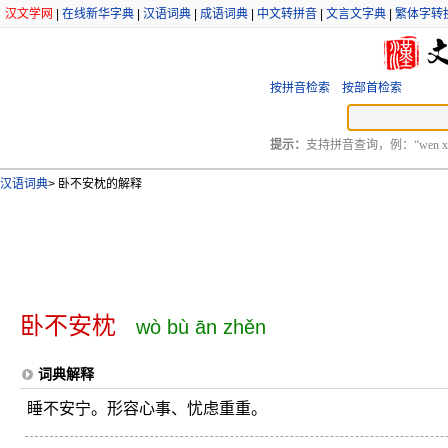
汉文学网
|
在线新华字典
|
汉语词典
|
成语词典
|
中文转拼音
|
文言文字典
|
繁体字转
按拼音检索
按部首检索
提示：
支持拼音查询，例：“wen xu
汉语词典
>
卧不安枕的解释
卧不安枕
wò bù ān zhěn
词典解释
睡不安宁。形容心事、忧虑重重。