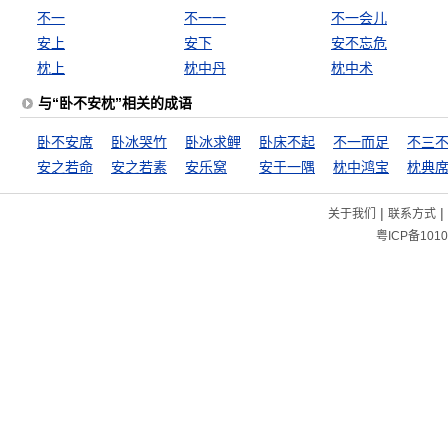
不一
不一一
不一会儿
安上
安下
安不忘危
枕上
枕中丹
枕中术
与“卧不安枕”相关的成语
卧不安席
卧冰哭竹
卧冰求鲤
卧床不起
不一而足
不三
安之若命
安之若素
安乐窝
安于一隅
枕中鸿宝
枕典
|
|
关于我们
联系方式
粤ICP备1010