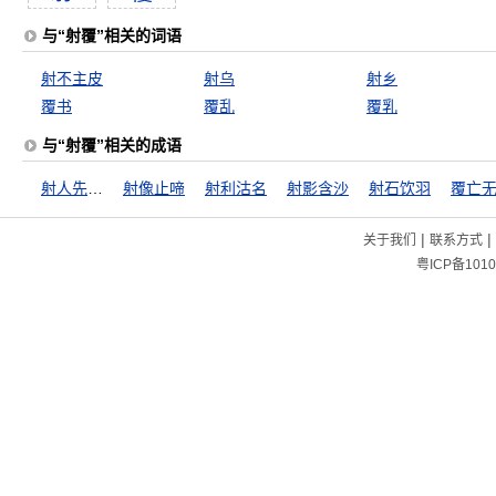
与“射覆”相关的词语
射不主皮
射乌
射乡
覆书
覆乱
覆乳
与“射覆”相关的成语
射人先射马
射像止啼
射利沽名
射影含沙
射石饮羽
覆亡
|
|
关于我们
联系方式
粤ICP备1010