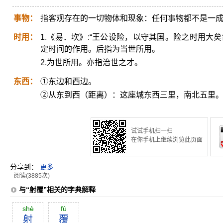
事物：
指客观存在的一切物体和现象：任何事物都不是一
时用：
1.《易．坎》:“王公设险，以守其国。险之时用大矣
定时间的作用。后指为当世所用。
2.为世所用。亦指治世之才。
东西：
①东边和西边。
②从东到西（距离）：这座城东西三里，南北五里
试试手机扫一扫
在你手机上继续浏览此页面
分享到：
更多
阅读(3885次)
与“射覆”相关的字典解释
shè
fù
射
覆