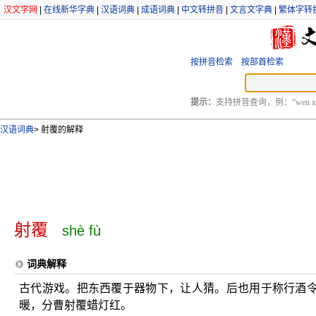
汉文学网
|
在线新华字典
|
汉语词典
|
成语词典
|
中文转拼音
|
文言文字典
|
繁体字转
按拼音检索
按部首检索
提示：
支持拼音查询，例：“wen xu
汉语词典
>
射覆的解释
射覆
shè fù
词典解释
古代游戏。把东西覆于器物下，让人猜。后也用于称行酒
暖，分曹射覆蜡灯红。