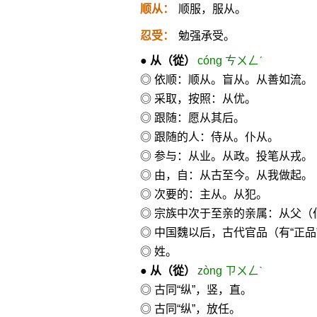
顺从：
顺服，服从。
忍受：
勉强承受。
●
从
（從）
cóng ㄘㄨㄥˊ
◎ 依顺：顺从。盲从。从善如流。
◎ 采取，按照：从优。
◎ 跟随：愿从其后。
◎ 跟随的人：侍从。仆从。
◎ 参与：从业。从政。投笔从戎。
◎ 由，自：从古至今。从我做起。
◎ 次要的：主从。从犯。
◎ 宗族中次于至亲的亲属：从父（
◎ 中国魏以后，古代官品（有“正品
◎ 姓。
●
从
（從）
zòng ㄗㄨㄥˋ
◎ 古同“纵”，竖，直。
◎ 古同“纵”，放任。