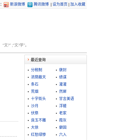
：
新浪微博
腾讯微博
|
设为首页
|
加入收藏
文?” ;“文?学”。
最近查询
分税制
襃封
浓荫蔽天
绩谋
条石
灌灌
荒烟
然犀
十字街头
甘言美语
沙月
浮槎
伏祭
老家
良玉不雕
葭灰
大徐
僻固
红愁绿惨
六入