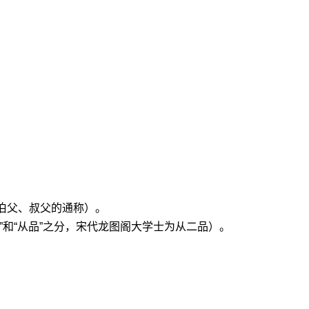
伯父、叔父的通称）。
”和“从品”之分，宋代龙图阁大学士为从二品）。