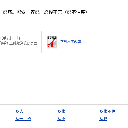
耐。忍痛。忍受。容忍。忍俊不禁（忍不住笑）。
试手机扫一扫
下载本页内容
你手机上继续浏览此页面
忍人
忍俊
忍俊不住
从一而终
从不
从世