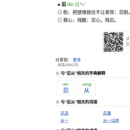
●
忍
rěn ㄖㄣˇ
◎ 耐，把感情按住不让表现：忍
◎ 狠心，残酷：忍心。残忍。
试
在
分享到：
更多
阅读(3942次)
与“忍从”相关的字典解释
rĕn
cóng
忍
从
与“忍从”相关的词语
忍丑
忍事
从一
从一以终