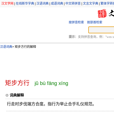
汉文学网
|
在线新华字典
|
汉语词典
|
成语词典
|
中文转拼音
|
文言文字典
|
繁体字转
按拼音检索
按部首检索
提示：
支持拼音查询，例：“wen xu
汉语词典
>
矩步方行的解释
矩步方行
jǔ bù fāng xíng
词典解释
行走时步伐端方合度。指行为举止合乎礼仪规范。