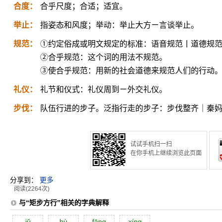
合度：
合乎尺度；合适；适宜。
举止：
指姿态和风度；举动：举止大方ㄧ言谈举止。
规范：
①约定俗成或明文规定的标准：语音规范丨道德规
②合乎规范：这个词的用法不规范。
③使合乎规范：用新的社会道德来规范人们的行动
礼仪：
礼节和仪式：礼仪周到ㄧ外交礼仪。
步伐：
队伍行进的步子。泛指行走的步子：步伐整齐｜秦
试试手机扫一扫
在你手机上继续浏览此页面
分享到：
更多
阅读(2264次)
与“矩步方行”相关的字典解释
jŭ
bù
fāng
xíng