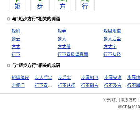
矩
步
方
行
与“矩步方行”相关的词语
矩则
矩券
矩周规值
步云
步人
步人后尘
方丈
方丈僧
方丈字
行下
行下春风望夏雨
行不从径
与“矩步方行”相关的成语
矩矱绳尺
步人后尘
步后尘
步履如飞
步履安详
步履
方便门
行下春风望夏雨
行不从径
行不副言
行不及言
行不
|
|
关于我们
联系方式
粤ICP备1010