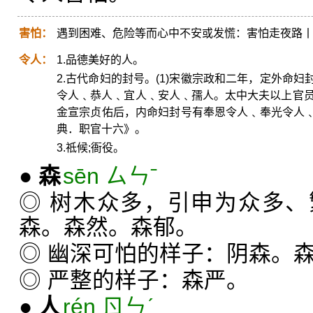
害怕：
遇到困难、危险等而心中不安或发慌：害怕走夜路
令人：
1.品德美好的人。
2.古代命妇的封号。(1)宋徽宗政和二年，定外命
令人﹑恭人﹑宜人﹑安人﹑孺人。太中大夫以上官员
金宣宗贞佑后，内命妇封号有奉恩令人﹑奉光令人
典．职官十六》。
3.祗候;衙役。
●
森
sēn ㄙㄣˉ
◎ 树木众多，引申为众多
森。森然。森郁。
◎ 幽深可怕的样子：阴森。
◎ 严整的样子：森严。
●
人
rén ㄖㄣˊ