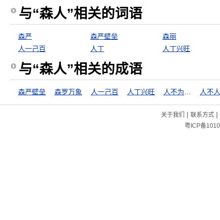
与“森人”相关的词语
森严
森严壁垒
森丽
人一己百
人丁
人丁兴旺
与“森人”相关的成语
森严壁垒
森罗万象
人一己百
人丁兴旺
人不为己，天诛地灭
|
|
关于我们
联系方式
粤ICP备1010