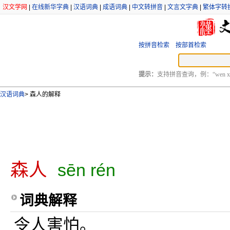
汉文学网
|
在线新华字典
|
汉语词典
|
成语词典
|
中文转拼音
|
文言文字典
|
繁体字转
按拼音检索
按部首检索
提示：
支持拼音查询，例：“wen xu
汉语词典
>
森人的解释
森人
sēn rén
词典解释
令人害怕。