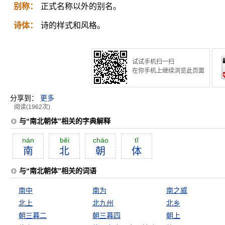
别称：
正式名称以外的别名。
诗体：
诗的样式和风格。
试试手机扫一扫
在你手机上继续浏览此页面
分享到：
更多
阅读(1962次)
与“南北朝体”相关的字典解释
nán
bĕi
cháo
tĭ
南
北
朝
体
与“南北朝体”相关的词语
南中
南为
南之威
北上
北九州
北乡
朝三暮二
朝三暮四
朝上