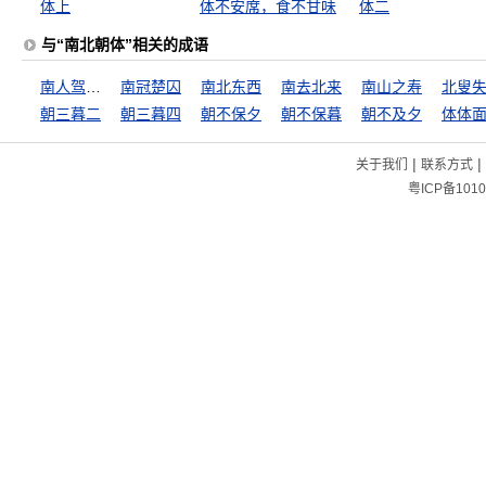
体上
体不安席，食不甘味
体二
与“南北朝体”相关的成语
南人驾船，北人乘马
南冠楚囚
南北东西
南去北来
南山之寿
北叟
朝三暮二
朝三暮四
朝不保夕
朝不保暮
朝不及夕
体体
|
|
关于我们
联系方式
粤ICP备1010