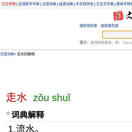
汉文学网
|
在线新华字典
|
汉语词典
|
成语词典
|
中文转拼音
|
文言文字典
|
繁体字转
按拼音检索
按部首检索
提示：
支持拼音查询，例：“wen xu
汉语词典
>
走水的解释
走水
zǒu shuǐ
词典解释
1.流水。