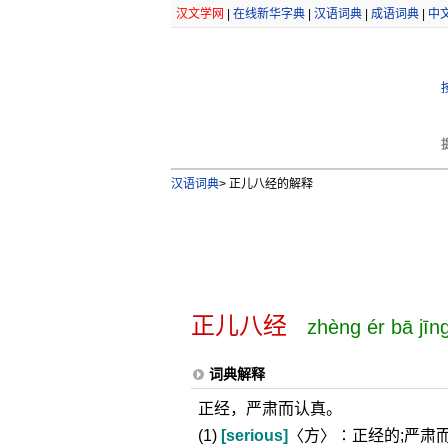
汉文学网
|
在线新华字典
|
汉语词典
|
成语词典
|
中
汉语词典
>
正儿八经的解释
正儿八经
zhèng ér bā jīn
词典解释
正经，严肃而认真。
(1)
[serious]
〈方〉∶正经的;严肃