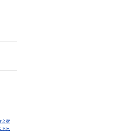
女亲家
久不息