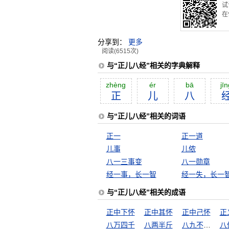
试
在
分享到：
更多
阅读(6515次)
与“正儿八经”相关的字典解释
zhèng
ér
bā
jī
正
儿
八
与“正儿八经”相关的词语
正一
正一道
儿事
儿侬
八一三事变
八一勋章
经一事，长一智
经一失，长一
与“正儿八经”相关的成语
正中下怀
正中其怀
正中己怀
正
八万四千
八两半斤
八九不离十
八